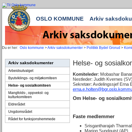
OSLO KOMMUNE
Arkiv saksdok
Du er her:
Oslo kommune
>
Arkiv saksdokumenter
>
Politikk Bydel Grorud
>
Komi
Helse- og sosialko
Arkiv saksdokumenter
Arbeidsutvalget
Komiteleder
: Mobashar Bana
Byutviklings- og miljøkomiteen
Nestleder: Judith Kvernes (SV
Sekretær: Avdelingssjef Erna E
Helse- og sosialkomiteen
erna.e.holten@bgr.oslo.komm
Mangfolds-, oppvekst- og
kulturkomiteen
Om Helse- og sosialkomi
Eldrerådet
Ungdomsrådet
Faste medlemmer
Rådet for funksjonshemmede
Srisgantharajah Tharma
Marion Sundquist (AP)