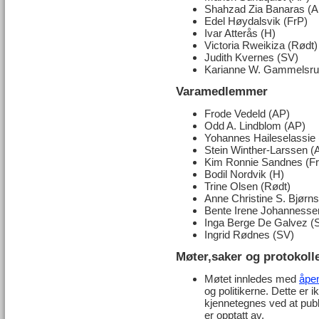
Shahzad Zia Banaras (A
Edel Høydalsvik (FrP)
Ivar Atterås (H)
Victoria Rweikiza (Rødt)
Judith Kvernes (SV)
Karianne W. Gammelsru
Varamedlemmer
Frode Vedeld (AP)
Odd A. Lindblom (AP)
Yohannes Haileselassie
Stein Winther-Larssen (
Kim Ronnie Sandnes (F
Bodil Nordvik (H)
Trine Olsen (Rødt)
Anne Christine S. Bjørns
Bente Irene Johannesse
Inga Berge De Galvez (
Ingrid Rødnes (SV)
Møter,saker og protokoll
Møtet innledes med
åpen
og politikerne. Dette er
kjennetegnes ved at pub
er opptatt av.