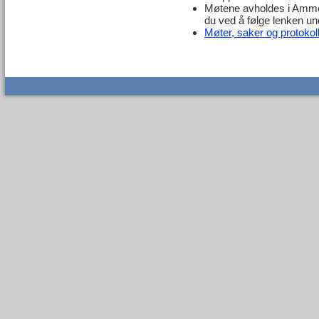
Møtene avholdes i Ammeru
du ved å følge lenken un
Møter, saker og protokol