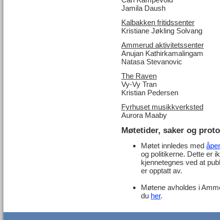
Jamila Daush
Kalbakken fritidssenter
Kristiane Jøkling Solvang
Ammerud aktivitetssenter
Anujan Kathirkamalingam
Natasa Stevanovic
The Raven
Vy-Vy Tran
Kristian Pedersen
Fyrhuset musikkverksted
Aurora Maaby
Møtetider, saker og proto
Møtet innledes med
åpen
og politikerne. Dette er
kjennetegnes ved at pub
er opptatt av.
Møtene avholdes i Ammer
du
her
.