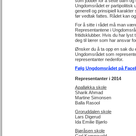
som jobber for å sette barn og
Ungdomsrådet er partipolitisk 
generell og prinsipiell karakte
før vedtak fattes. Rådet kan ogs
For å sitte i rådet må man væ
Representantene i Ungdomsråd
fritidsklubber. Hvis du har lys
deg til lærer som har ansvar for 
Ønsker du å ta opp en sak du e
Ungdomsrådet som representerer
representanter nedenfor.
Følg Ungdomsrådet på Face
Representanter i 2014
Apalløkka skole
Sharik Ahmad
Martine Simonsen
Balla Rasool
Groruddalen skole
Lars Digerud
Ida Emilie Bjørlo
Bjøråsen skole
Carl Kampevold