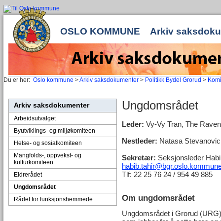
OSLO KOMMUNE
Arkiv saksdok
Du er her:
Oslo kommune
>
Arkiv saksdokumenter
>
Politikk Bydel Grorud
>
Komi
Ungdomsrådet
Arkiv saksdokumenter
Arbeidsutvalget
Leder:
Vy-Vy Tran, The Raven
Byutviklings- og miljøkomiteen
Nestleder:
Natasa Stevanovic,
Helse- og sosialkomiteen
Mangfolds-, oppvekst- og
Sekretær:
Seksjonsleder Habi
kulturkomiteen
habib.tahir@bgr.oslo.kommun
Tlf: 22 25 76 24 / 954 49 885
Eldrerådet
Ungdomsrådet
Om ungdomsrådet
Rådet for funksjonshemmede
Ungdomsrådet i Grorud (URG) e