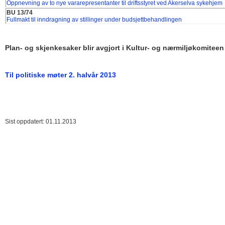
Oppnevning av to nye vararepresentanter til driftsstyret ved Akerselva sykehjem
BU 13/74
Fullmakt til inndragning av stillinger under budsjettbehandlingen
Plan- og skjenkesaker blir avgjort i Kultur- og nærmiljøkomitee
Til politiske møter 2. halvår 2013
Sist oppdatert: 01.11.2013