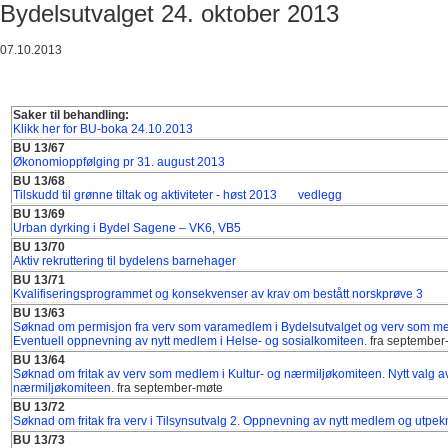
Bydelsutvalget 24. oktober 2013
07.10.2013
Saker til behandling:
Klikk her for BU-boka 24.10.2013
BU 13/67
Økonomioppfølging pr 31. august 2013
BU 13/68
Tilskudd til grønne tiltak og aktiviteter - høst 2013
vedlegg
BU 13/69
Urban dyrking i Bydel Sagene – VK6, VB5
BU 13/70
Aktiv rekruttering til bydelens barnehager
BU 13/71
Kvalifiseringsprogrammet og konsekvenser av krav om bestått norskprøve 3
BU 13/63
Søknad om permisjon fra verv som varamedlem i Bydelsutvalget og verv som me
Eventuell oppnevning av nytt medlem i Helse- og sosialkomiteen.
fra september
BU 13/64
Søknad om fritak av verv som medlem i Kultur- og nærmiljøkomiteen. Nytt valg a
nærmiljøkomiteen.
fra september-møte
BU 13/72
Søknad om fritak fra verv i Tilsynsutvalg 2. Oppnevning av nytt medlem og utpekn
BU 13/73