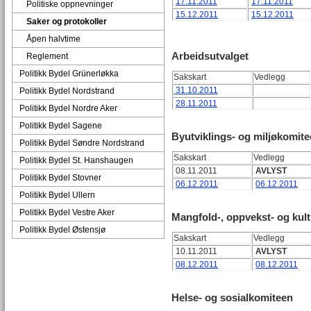
17.11.2011
17.11.2011
Politiske oppnevninger
15.12.2011
15.12.2011
Saker og protokoller
Åpen halvtime
Arbeidsutvalget
Reglement
Politikk Bydel Grünerløkka
Sakskart
Vedlegg
31.10.2011
Politikk Bydel Nordstrand
28.11.2011
Politikk Bydel Nordre Aker
Politikk Bydel Sagene
Byutviklings- og miljøkomit
Politikk Bydel Søndre Nordstrand
Sakskart
Vedlegg
Politikk Bydel St. Hanshaugen
08.11.2011
AVLYST
Politikk Bydel Stovner
06.12.2011
06.12.2011
Politikk Bydel Ullern
Politikk Bydel Vestre Aker
Mangfold-, oppvekst- og kul
Politikk Bydel Østensjø
Sakskart
Vedlegg
10.11.2011
AVLYST
08.12.2011
08.12.2011
Helse- og sosialkomiteen