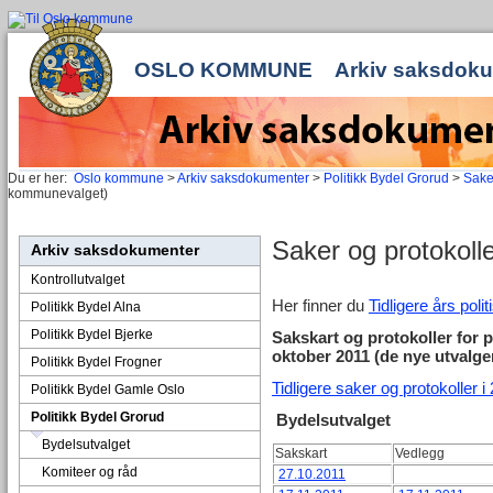
OSLO KOMMUNE
Arkiv saksdok
Du er her:
Oslo kommune
>
Arkiv saksdokumenter
>
Politikk Bydel Grorud
>
Sake
kommunevalget)
Saker og protokolle
Arkiv saksdokumenter
Kontrollutvalget
Her finner du
Tidligere års poli
Politikk Bydel Alna
Politikk Bydel Bjerke
Sakskart og protokoller for 
oktober 2011 (de nye utvalg
Politikk Bydel Frogner
Tidligere saker og protokoller i
Politikk Bydel Gamle Oslo
Politikk Bydel Grorud
Bydelsutvalget
Bydelsutvalget
Sakskart
Vedlegg
Komiteer og råd
27.10.2011