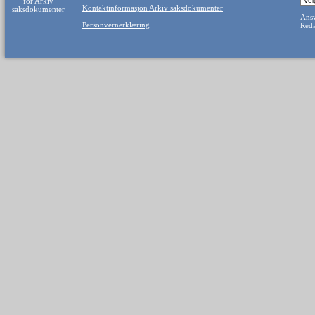
Kontaktinformasjon Arkiv saksdokumenter
Ansv
Personvernerklæring
Reda