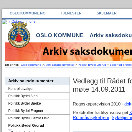
OSLO.KOMMUNE.NO
TJENESTER
SKJEMAER
OSLO KOMMUNE
Arkiv saksdok
Du er her:
Oslo kommune
>
Arkiv saksdokumenter
>
Politikk Bydel Grorud
>
Saker og protoko
Vedlegg til Rådet
Arkiv saksdokumenter
møte 14.09.2011
Kontrollutvalget
Politikk Bydel Alna
Politikk Bydel Bjerke
Regnskapsrevisjon 2010 -
dok
Politikk Bydel Frogner
Protokoller fra tilsynsutvalget
K
Romsås sykehjem
,
Sykehjems
Politikk Bydel Gamle Oslo
Politikk Bydel Grorud