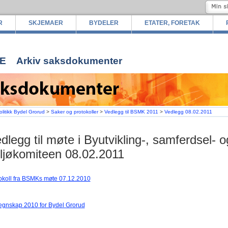
R
SKJEMAER
BYDELER
ETATER, FORETAK
E
Arkiv saksdokumenter
olitikk Bydel Grorud
>
Saker og protokoller
>
Vedlegg til BSMK 2011
>
Vedlegg 08.02.2011
dlegg til møte i Byutvikling-, samferdsel- o
ljøkomiteen 08.02.2011
okoll fra BSMKs møte 07.12.2010
egnskap 2010 for Bydel Grorud