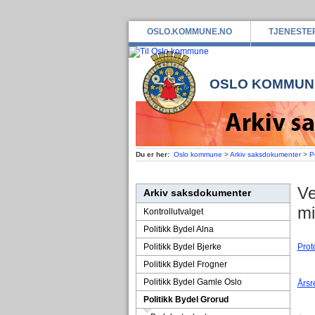
OSLO.KOMMUNE.NO
TJENESTE
OSLO KOMMUN
Du er her:
Oslo kommune
>
Arkiv saksdokumenter
>
P
Ve
Arkiv saksdokumenter
mi
Kontrollutvalget
Politikk Bydel Alna
Politikk Bydel Bjerke
Prot
Politikk Bydel Frogner
Politikk Bydel Gamle Oslo
Årsr
Politikk Bydel Grorud