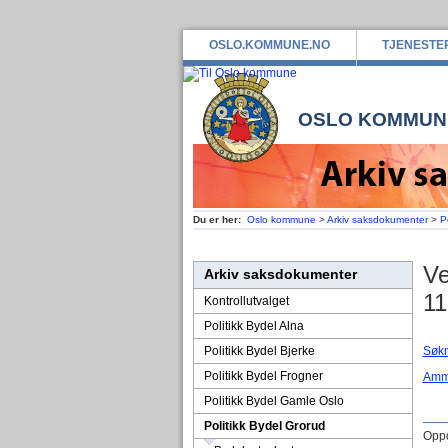
OSLO.KOMMUNE.NO
TJENESTE
OSLO KOMMUN
Du er her:
Oslo kommune
>
Arkiv saksdokumenter
>
P
Ve
Arkiv saksdokumenter
11
Kontrollutvalget
Politikk Bydel Alna
Politikk Bydel Bjerke
Søkn
Politikk Bydel Frogner
Amm
Politikk Bydel Gamle Oslo
Politikk Bydel Grorud
Oppd