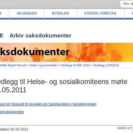
R
SKJEMAER
BYDELER
ETATER, FORETAK
E
Arkiv saksdokumenter
olitikk Bydel Grorud
>
Saker og protokoller
>
Vedlegg til HSK 2011
>
Vedlegg 11052011
dlegg til Helse- og sosialkomiteens møte
.05.2011
ad om tilskudd til prosjekt om Samhandling i helsetjenesten
erudrapporten
SKRIV UT:
atert: 05.05.2011