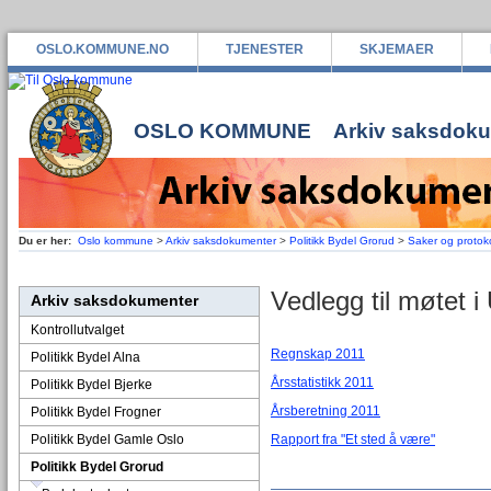
OSLO.KOMMUNE.NO
TJENESTER
SKJEMAER
OSLO KOMMUNE
Arkiv saksdok
Du er her:
Oslo kommune
>
Arkiv saksdokumenter
>
Politikk Bydel Grorud
>
Saker og protoko
Vedlegg til møtet 
Arkiv saksdokumenter
Kontrollutvalget
Regnskap 2011
Politikk Bydel Alna
Årsstatistikk 2011
Politikk Bydel Bjerke
Årsberetning 2011
Politikk Bydel Frogner
Politikk Bydel Gamle Oslo
Rapport fra "Et sted å være"
Politikk Bydel Grorud