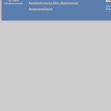
Kontaktinformasjon Arkiv saksdokumenter
Ansv
Personvernerklæring
Reda