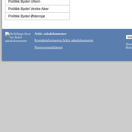
Politikk Bydel Ullern
Politikk Bydel Vestre Aker
Politikk Bydel Østensjø
Arkiv saksdokumenter
Kontaktinformasjon Arkiv saksdokumenter
Ansv
Personvernerklæring
Reda