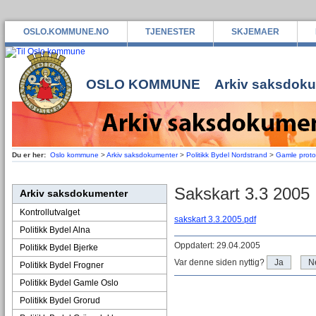
OSLO.KOMMUNE.NO
TJENESTER
SKJEMAER
OSLO KOMMUNE
Arkiv saksdok
Du er her:
Oslo kommune
>
Arkiv saksdokumenter
>
Politikk Bydel Nordstrand
>
Gamle protok
Sakskart 3.3 2005
Arkiv saksdokumenter
Kontrollutvalget
sakskart 3.3.2005.pdf
Politikk Bydel Alna
Oppdatert: 29.04.2005
Politikk Bydel Bjerke
Var denne siden nyttig?
Ja
N
Politikk Bydel Frogner
Politikk Bydel Gamle Oslo
Politikk Bydel Grorud