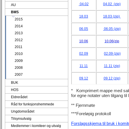
04.02
04.02 (zip)
AU
BMS
18.03
18.03 (zip)
2015
2014
06.05
06.05 (zip)
2013
2012
10.06
10.06(zip
2011
02.09
02.09 (zip)
2010
2009
11.11
11.11 (zip)
2008
2007
09.12
09.12 (zip)
BUK
HOS
* Komprimert mappe med saksk
for egne notater uten tilgang til 
Eldrerådet
Råd for funksjonshemmede
** Fjernmøte
Ungdomsrådet
***Foreløpig protokoll
Tilsynsutvalg
Forslagsskjema til bruk i komi
Medlemmer i komiteer og utvalg