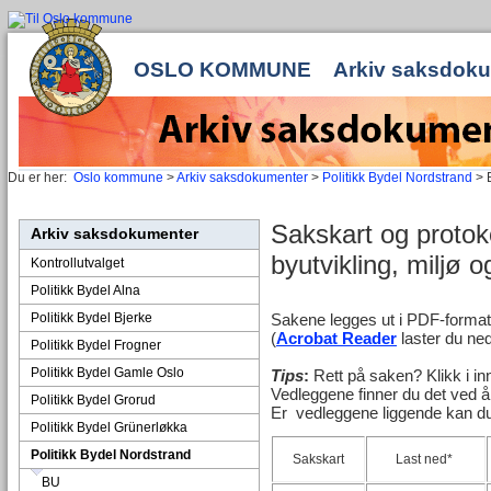
OSLO KOMMUNE
Arkiv saksdok
Du er her:
Oslo kommune
>
Arkiv saksdokumenter
>
Politikk Bydel Nordstrand
> 
Sakskart og protoko
Arkiv saksdokumenter
byutvikling, miljø 
Kontrollutvalget
Politikk Bydel Alna
Politikk Bydel Bjerke
Sakene legges ut i PDF-forma
(
Acrobat Reader
laster du ned
Politikk Bydel Frogner
Politikk Bydel Gamle Oslo
Tips
:
Rett på saken? Klikk i in
Vedleggene finner du det ved å
Politikk Bydel Grorud
Er vedleggene liggende kan du 
Politikk Bydel Grünerløkka
Politikk Bydel Nordstrand
Sakskart
Last ned*
BU