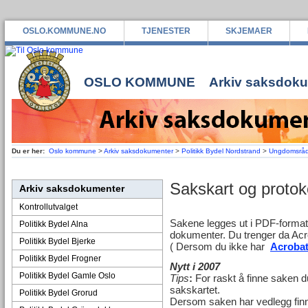
OSLO.KOMMUNE.NO
TJENESTER
SKJEMAER
OSLO KOMMUNE
Arkiv saksdok
Du er her:
Oslo kommune
>
Arkiv saksdokumenter
>
Politikk Bydel Nordstrand
>
Ungdomsråd
Sakskart og protok
Arkiv saksdokumenter
Kontrollutvalget
Sakene legges ut i PDF-format 
Politikk Bydel Alna
dokumenter. Du trenger da Acr
Politikk Bydel Bjerke
( Dersom du ikke har
Acrobat
Politikk Bydel Frogner
Nytt i 2007
Politikk Bydel Gamle Oslo
Tips
:
For raskt å finne saken d
sakskartet.
Politikk Bydel Grorud
Dersom saken har vedlegg finne