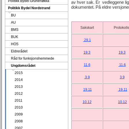
Politikk Bydel Grünerløkka
av hver sak. Er vedleggene lig
dokumentet. På eldre versjoner 
Politikk Bydel Nordstrand
BU
AU
Sakskart
Protokoll
BMS
BUK
29.1
HOS
Eldrerådet
19.3
19.3
Råd for funksjonshemmede
11.6
11.6
Ungdomsrådet
2015
3.9
3.9
2014
2013
19.11
19.11
2012
2011
10.12
10.12
2010
2009
2008
2007