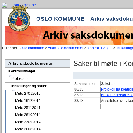
OSLO KOMMUNE
Arkiv saksdok
Du er her:
Oslo kommune
>
Arkiv saksdokumenter
>
Kontrollutvalget
>
Innkalling
Saker til møte i Ko
Arkiv saksdokumenter
Kontrollutvalget
Protokoller
Saksnummer
Sakstittel
Innkallinger og saker
86/13
Protokoll fra kontro
Møte 27012015
87/13
Brukerundersøkelse
Møte 16122014
88/13
Ansettelse av ny ko
Møte 25112014
Møte 28102014
Møte 23092014
Møte 26082014