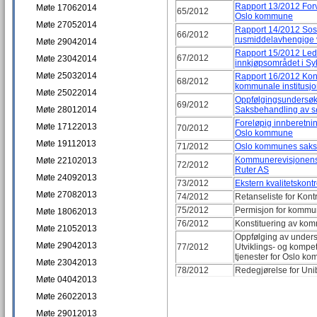
Rapport 13/2012 Forva
Møte 17062014
65/2012
Oslo kommune
Møte 27052014
Rapport 14/2012 Sosi
66/2012
rusmiddelavhengige
Møte 29042014
Rapport 15/2012 Led
67/2012
Møte 23042014
innkjøpsområdet i S
Møte 25032014
Rapport 16/2012 Kontr
68/2012
kommunale institusjo
Møte 25022014
Oppfølgingsundersøke
69/2012
Møte 28012014
Saksbehandling av 
Foreløpig innberetning
Møte 17122013
70/2012
Oslo kommune
Møte 19112013
71/2012
Oslo kommunes saks
Kommunerevisjonens a
Møte 22102013
72/2012
Ruter AS
Møte 24092013
73/2012
Ekstern kvalitetskontr
Møte 27082013
74/2012
Retanseliste for Kont
75/2012
Permisjon for kommu
Møte 18062013
76/2012
Konstituering av ko
Møte 21052013
Oppfølging av unders
Møte 29042013
77/2012
Utviklings- og kompet
tjenester for Oslo k
Møte 23042013
78/2012
Redegjørelse for Uni
Møte 04042013
Møte 26022013
Møte 29012013