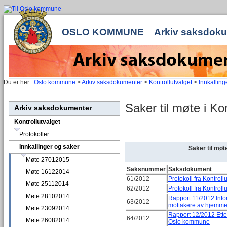
OSLO KOMMUNE
Arkiv saksdok
Du er her:
Oslo kommune
>
Arkiv saksdokumenter
>
Kontrollutvalget
>
Innkalling
Saker til møte i Ko
Arkiv saksdokumenter
Kontrollutvalget
Protokoller
Innkallinger og saker
Saker til møt
Møte 27012015
Saksnummer
Saksdokument
Møte 16122014
61/2012
Protokoll fra Kontrol
Møte 25112014
62/2012
Protokoll fra Kontrol
Møte 28102014
Rapport 11/2012 Info
63/2012
mottakere av hjemme
Møte 23092014
Rapport 12/2012 Ette
64/2012
Møte 26082014
Oslo kommune