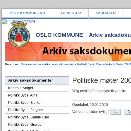
OSLO.KOMMUNE.NO
TJENESTER
SKJEMAER
OSLO KOMMUNE
Arkiv saksdok
Du er her:
Oslo kommune
>
Arkiv saksdokumenter
>
Politikk Bydel Grünerløkka
>
Møter 200
Politiske møter 20
Arkiv saksdokumenter
Kontrollutvalget
Velg ønsket år i menyen til venstre
Politikk Bydel Alna
Politikk Bydel Bjerke
Oppdatert: 15.01.2010
Politikk Bydel Frogner
Var denne siden nyttig?
Ja
N
Politikk Bydel Gamle Oslo
Politikk Bydel Grorud