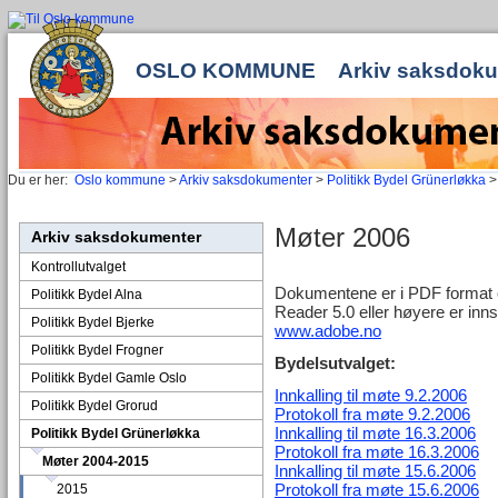
OSLO KOMMUNE
Arkiv saksdok
Du er her:
Oslo kommune
>
Arkiv saksdokumenter
>
Politikk Bydel Grünerløkka
Møter 2006
Arkiv saksdokumenter
Kontrollutvalget
Dokumentene er i PDF format og
Politikk Bydel Alna
Reader 5.0 eller høyere er inns
Politikk Bydel Bjerke
www.adobe.no
Politikk Bydel Frogner
Bydelsutvalget:
Politikk Bydel Gamle Oslo
Innkalling til møte 9.2.2006
Politikk Bydel Grorud
Protokoll fra møte 9.2.2006
Innkalling til møte 16.3.2006
Politikk Bydel Grünerløkka
Protokoll fra møte 16.3.2006
Møter 2004-2015
Innkalling til møte 15.6.2006
Protokoll fra møte 15.6.2006
2015