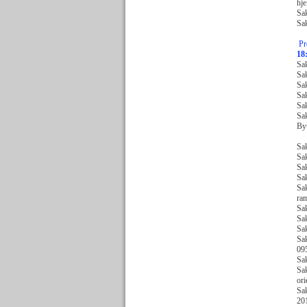
hje
Sa
Sa
Pr
18
Sak
Sa
Sak
Sak
Sak
Sak
Byu
H
Sa
Sak
Sa
Sa
Sak
ram
Sa
Sak
Sak
Sak
09
Sa
Sak
ori
Sak
20