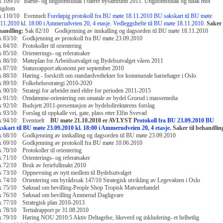
 109/10 Barne- og ungdomstiltak i større bysamfunn 2011. Ungdomstiltak og tiltak mot
tigdom
k 110/10 Eventuelt
Foreløpig protokoll fra BU møte 18.11.2010
BU sakskart til BU møte
11.2010 kl. 18:00 i Ammerudveien 20, 4 etasje.
Vedleggshefte til BU møte 18.11.2010.
Saker t
handling:
Sak 82/10 Godkjenning av innkalling og dagsorden til BU møte 18.11.2010
k 83/10: Godkjenning av protokoll fra BU møte 23.09.2010
 84/10: Protokoller til orientering
 85/10: Orienterings- og referatsaker
 86/10: Møteplan for Arbeidsutvalget og Bydelsutvalget våren 2011
k 87/10: Statusrapport økonomi per september 2010
 88/10: Høring - forskrift om standardvedtekter for kommunale barnehager i Oslo
 89/10: Folkehelsestrategi 2010-2020
 90/10: Strategi for arbeidet med eldre for perioden 2011-2015
k 91/10: Omdømme-orientering om omatale av bydel Grorud i massemedia
 92/10: Budsjett 2011-presentasjon av bydelsdirektørens forslag
 93/10: Forslag til oppkalle vei, gate, plass etter Elfin Svevad
k 94/10: Eventuelt
BU møte 21.10.2010 er AVLYST
P
rotokoll fra BU 23.09.2010
BU
skart til BU møte 23.09.2010 kl. 18:00 i Ammerudveien 20, 4 etasje.
Saker til behandlin
k 68/10 Godkjenning av innkalling og dagsorden til BU møte 23.09.2010
k 69/10 Godkjenning av protokoll fra BU møte 10.06.2010
 70/10 Protokoller til orientering
 71/10 Orienterings- og referatsaker
k 72/10 Bruk av feriefullmakt 2010
 73/10 Oppnevning av nytt medlem til Bydelsutvalget
 74/10 Orientering om byrådssak 147/10 Strategisk utvikling av Legevakten i Oslo
k 75/10 Søknad om bevilling-People Shop Tropisk Matvarehandel
k 76/10 Søknad om bevilling Ammerud Dagligvare
k 77/10 Strategisk plan 2010-2013
 78/10 Tertialrapport pr 31.08.2010
 79/10 Høring NOU 2010:5 Aktiv Deltagelse, likeverd og inkludering- et helhetlig