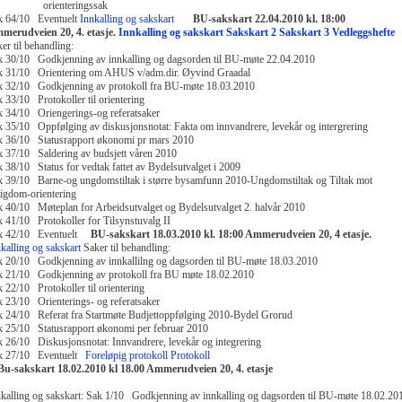
rienteringssak
k 64/10 Eventuelt
Innkalling og sakskart
BU-sakskart 22.04.2010 kl. 18:00
merudveien 20, 4. etasje.
Innkalling og sakskart
Sakskart 2
Sakskart 3
Vedleggshefte
er til behandling:
 30/10 Godkjenning av innkalling og dagsorden til BU-møte 22.04.2010
k 31/10 Orientering om AHUS v/adm.dir. Øyvind Graadal
k 32/10 Godkjenning av protokoll fra BU-møte 18.03.2010
 33/10 Protokoller til orientering
 34/10 Oriengerings-og referatsaker
 35/10 Oppfølging av diskusjonsnotat: Fakta om innvandrere, levekår og intergrering
k 36/10 Statusrapport økonomi pr mars 2010
 37/10 Saldering av budsjett våren 2010
 38/10 Status for vedtak fattet av Bydelsutvalget i 2009
 39/10 Barne-og ungdomstiltak i større bysamfunn 2010-Ungdomstiltak og Tiltak mot
tigdom-orientering
 40/10 Møteplan for Arbeidsutvalget og Bydelsutvalget 2. halvår 2010
 41/10 Protokoller for Tilsynstuvalg II
k 42/10 Eventuelt
BU-sakskart 18.03.2010 kl. 18:00 Ammerudveien 20, 4 etasje.
kalling og sakskart
Saker til behandling:
 20/10 Godkjenning av innkallilng og dagsorden til BU-møte 18.03.2010
k 21/10 Godkjenning av protokoll fra BU møte 18.02.2010
 22/10 Protokoller til orientering
 23/10 Orienterings- og referatsaker
 24/10 Referat fra Startmøte Budjettoppfølging 2010-Bydel Grorud
 25/10 Statusrapport økonomi per februar 2010
 26/10 Diskusjonsnotat: Innvandrere, levekår og integrering
k 27/10 Eventuelt
Foreløpig protokoll
Protokoll
Bu-sakskart 18.02.2010 kl 18.00 Ammerudveien 20, 4. etasje
kalling og sakskart:
Sak 1/10 Godkjenning av innkalling og dagsorden til BU-møte 18.02.20