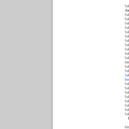
o
Sa
Am
Sak
Sak
Sa
Sa
Sak
Sak
Sak
Sa
Sak
Sak
Sak
fat
Sak
Sak
Sa
Inn
Sak
Sa
Sak
Sak
Sak
Sak
Sak
Sa
Inn