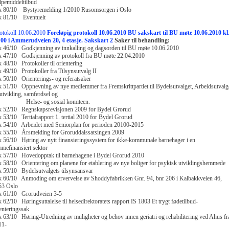
lpemiddeltilbud
k 80/10 Bystyremelding 1/2010 Rusomsorgen i Oslo
k 81/10 Eventuelt
otokoll 10.06.2010
Foreløpig protokoll 10.06.2010
BU sakskart til BU møte 10.06.2010 kl
:00 i Ammerudveien 20, 4 etasje.
Sakskart 2
Saker til behandling:
 46/10 Godkjenning av innkalling og dagsorden til BU møte 10.06.2010
k 47/10 Godkjenning av protokoll fra BU møte 22.04.2010
 48/10 Protokoller til orientering
 49/10 Protokoller fra Tilsynsutvalg II
 50/10 Orienterings- og referatsaker
 51/10 Oppnevning av nye medlemmer fra Fremskrittpartiet til Bydelsutvalget, Arbeidsutvalge
tvikling, samferdsel og
else- og sosial komiteen.
k 52/10 Regnskapsrevisjonen 2009 for Bydel Grorud
 53/10 Tertialrapport 1. tertial 2010 for Bydel Grorud
k 54/10 Arbeidet med Seniorplan for perioden 20100-2015
k 55/10 Årsmelding for Groruddalssatsingen 2009
 56/10 Høring av nytt finansieringssystem for ikke-kommunale barnehager i en
mefinansiert sektor
k 57/10 Hovedopptak til barnehagene i Bydel Grorud 2010
 58/10 Orientering om planene for etablering av nye boliger for psykisk utviklingshemmede
 59/10 Bydelsutvalgets tilsynsansvar
 60/10 Anmoding om ervervelse av Shoddyfabrikken Gnr. 94, bnr 206 i Kalbakkveien 46,
53 Oslo
k 61/10 Grorudveien 3-5
 62/10 Høringsuttalelse til helsedirektoratets rapport IS 1803 Et trygt fødetilbud-
enteringssak
 63/10 Høring-Utredning av muligheter og behov innen geriatri og rehabilitering ved Ahus fr
11-