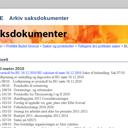
E
Arkiv saksdokumenter
er
>
Politikk Bydel Grorud
>
Saker og protokoller
>
Tidligere års politiske saker
> BU
tuelt
-møter 2010
rotokoll fra BU 16.12.2010
BU sakskart til møte 16.12.2010
Saker til behandling: Sak 97/10
kjenning av innkalling og dagsorden til BU møte 16.12.2010
k 98/10 Godkjenning av protokoll fra BU møte 18.11.2010
 99/10 Protokoller til orientering
 100/10 Orienterings- og referatsaker
 101/10 Protokoller fra Tilsynsutvalg I og II 2010
k 102/10 Handlingsplan 2011 Grorudalssatsingen
 103/10 Forslag til oppkalle vei, gate, plass etter Elfin Svevad
k 104/10 Folkehelsestrategi 2010-2020
 105/10 Strategi for arbeidet med eldre for perioden 2011-2015
k 106/10 Budsjett 2011- økonomiplan 2011-2014
k 107/10 Status på AHUS
 108/10 Den fremtidige organiseringen av Aker sykehus