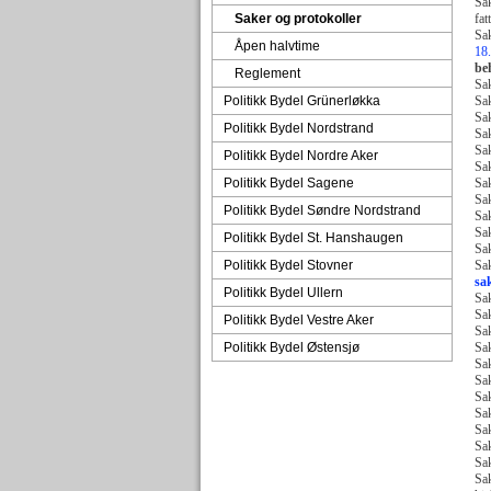
Sak
Saker og protokoller
fat
Sa
Åpen halvtime
18.
be
Reglement
Sa
Politikk Bydel Grünerløkka
Sak
Sak
Politikk Bydel Nordstrand
Sak
Sa
Politikk Bydel Nordre Aker
Sak
Politikk Bydel Sagene
Sak
Sak
Politikk Bydel Søndre Nordstrand
Sa
Sak
Politikk Bydel St. Hanshaugen
Sak
Politikk Bydel Stovner
Sa
sak
Politikk Bydel Ullern
Sa
Sa
Politikk Bydel Vestre Aker
Sak
Politikk Bydel Østensjø
Sak
Sa
Sak
Sak
Sa
Sa
Sa
Sak
Sak