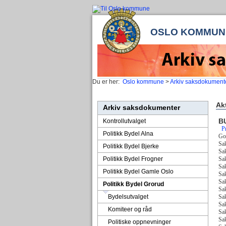
OSLO KOMMUN
Du er her:
Oslo kommune
>
Arkiv saksdokument
Ak
Arkiv saksdokumenter
BU
Kontrollutvalget
P
Politikk Bydel Alna
God
Sa
Politikk Bydel Bjerke
Sak
Politikk Bydel Frogner
Sak
Sak
Politikk Bydel Gamle Oslo
Sa
Sak
Politikk Bydel Grorud
Sa
Bydelsutvalget
Sak
Sa
Komiteer og råd
Sa
Sak
Politiske oppnevninger