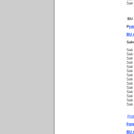
Sak 
BU 
P
rot
BU s
Sake
Sak 
Sak 
Sak 
Sak 
Sak 
Sak 
Sak 
Sak 
Sak 
Sak 
Sak 
Sak 
Sak 
Sak 
Pro
Fore
BU s