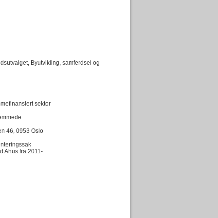
dsutvalget, Byutvikling, samferdsel og
mefinansiert sektor
shemmede
en 46, 0953 Oslo
enteringssak
d Ahus fra 2011-