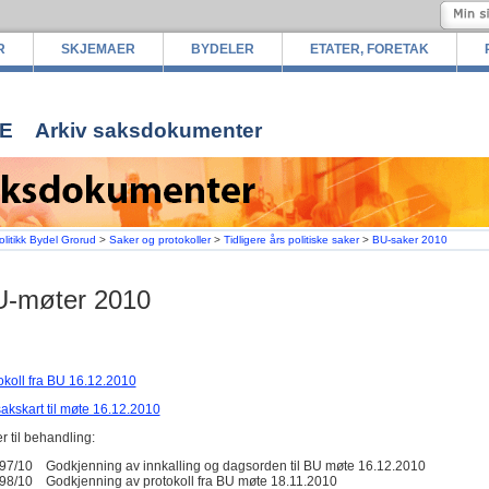
R
SKJEMAER
BYDELER
ETATER, FORETAK
E
Arkiv saksdokumenter
olitikk Bydel Grorud
>
Saker og protokoller
>
Tidligere års politiske saker
>
BU-saker 2010
-møter 2010
okoll fra BU 16.12.2010
akskart til møte 16.12.2010
r til behandling:
97/10 Godkjenning av innkalling og dagsorden til BU møte 16.12.2010
98/10 Godkjenning av protokoll fra BU møte 18.11.2010