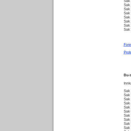
Sak 
Sak 
Sak 
Sak 
Sak 
Sak 
Sak 
Sak 
Fore
Prot
Bu-s
Innk
Sak 
Sak 
Sak 
Sak 
Sak 
Sak 
Sak 
Sak 
Sak 
Sak 