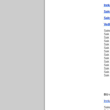
Innk
Saks
Saks
Vedl
Sake
Sak 
Sak 
Sak 
Sak 
Sak 
Sak 
Sak 
Sak 
Sak 
Sak 
Sak 
Sak 
Sak 
BU-s
Innk
Sake