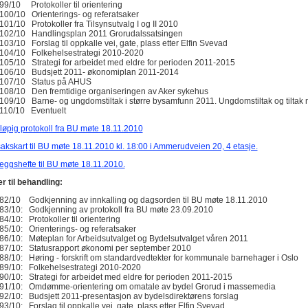
99/10 Protokoller til orientering
100/10 Orienterings- og referatsaker
101/10 Protokoller fra Tilsynsutvalg I og II 2010
102/10 Handlingsplan 2011 Grorudalssatsingen
103/10 Forslag til oppkalle vei, gate, plass etter Elfin Svevad
104/10 Folkehelsestrategi 2010-2020
105/10 Strategi for arbeidet med eldre for perioden 2011-2015
106/10 Budsjett 2011- økonomiplan 2011-2014
107/10 Status på AHUS
108/10 Den fremtidige organiseringen av Aker sykehus
109/10 Barne- og ungdomstiltak i større bysamfunn 2011. Ungdomstiltak og tiltak 
110/10 Eventuelt
løpig protokoll fra BU møte 18.11.2010
akskart til BU møte 18.11.2010 kl. 18:00 i Ammerudveien 20, 4 etasje.
eggshefte til BU møte 18.11.2010.
r til behandling:
82/10 Godkjenning av innkalling og dagsorden til BU møte 18.11.2010
83/10: Godkjenning av protokoll fra BU møte 23.09.2010
84/10: Protokoller til orientering
85/10: Orienterings- og referatsaker
86/10: Møteplan for Arbeidsutvalget og Bydelsutvalget våren 2011
87/10: Statusrapport økonomi per september 2010
88/10: Høring - forskrift om standardvedtekter for kommunale barnehager i Oslo
89/10: Folkehelsestrategi 2010-2020
90/10: Strategi for arbeidet med eldre for perioden 2011-2015
91/10: Omdømme-orientering om omatale av bydel Grorud i massemedia
92/10: Budsjett 2011-presentasjon av bydelsdirektørens forslag
93/10: Forslag til oppkalle vei, gate, plass etter Elfin Svevad