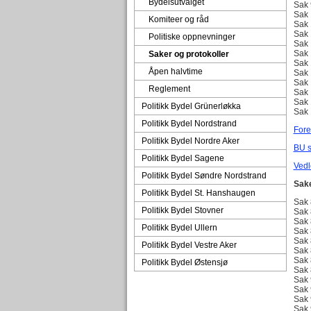
Bydelsutvalget
Sak 
Sak 
Komiteer og råd
Sak 
Sak 
Politiske oppnevninger
Sak 
Sak 
Saker og protokoller
Sak 
Åpen halvtime
Sak 
Sak 
Reglement
Sak 
Sak 
Politikk Bydel Grünerløkka
Sak 
Politikk Bydel Nordstrand
Fore
Politikk Bydel Nordre Aker
BU s
Politikk Bydel Sagene
Vedl
Politikk Bydel Søndre Nordstrand
Sake
Politikk Bydel St. Hanshaugen
Sak 
Politikk Bydel Stovner
Sak 
Sak 
Politikk Bydel Ullern
Sak 
Sak 
Politikk Bydel Vestre Aker
Sak 
Sak 
Politikk Bydel Østensjø
Sak 
Sak 
Sak 
Sak 
Sak 