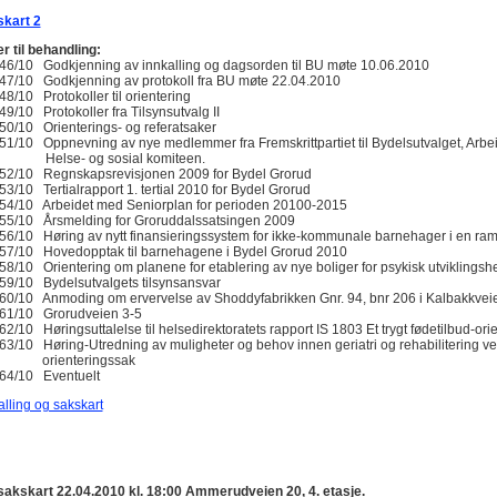
kart 2
r til behandling:
46/10 Godkjenning av innkalling og dagsorden til BU møte 10.06.2010
47/10 Godkjenning av protokoll fra BU møte 22.04.2010
48/10 Protokoller til orientering
49/10 Protokoller fra Tilsynsutvalg II
50/10 Orienterings- og referatsaker
51/10 Oppnevning av nye medlemmer fra Fremskrittpartiet til Bydelsutvalget, Arbei
lse- og sosial komiteen.
52/10 Regnskapsrevisjonen 2009 for Bydel Grorud
53/10 Tertialrapport 1. tertial 2010 for Bydel Grorud
54/10 Arbeidet med Seniorplan for perioden 20100-2015
55/10 Årsmelding for Groruddalssatsingen 2009
56/10 Høring av nytt finansieringssystem for ikke-kommunale barnehager i en ram
57/10 Hovedopptak til barnehagene i Bydel Grorud 2010
58/10 Orientering om planene for etablering av nye boliger for psykisk utvikling
59/10 Bydelsutvalgets tilsynsansvar
60/10 Anmoding om ervervelse av Shoddyfabrikken Gnr. 94, bnr 206 i Kalbakkvei
61/10 Grorudveien 3-5
62/10 Høringsuttalelse til helsedirektoratets rapport IS 1803 Et trygt fødetilbud-ori
63/10 Høring-Utredning av muligheter og behov innen geriatri og rehabilitering ve
ienteringssak
64/10 Eventuelt
alling og sakskart
akskart 22.04.2010 kl. 18:00 Ammerudveien 20, 4. etasje.