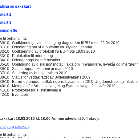
alling og sakskart
kart 2
kart 3
eggshefte
r til behandling:
30/10 Godkjenning av innkalling og dagsorden til BU-møte 22.04.2010
31/10 Orientering om AHUS v/adm.dir. Øyvind Graadal
32/10 Godkjenning av protokoll fra BU-møte 18.03.2010
33/10 Protokoller til orientering
34/10 Oriengerings-og referatsaker
35/10 Oppfølging av diskusjonsnotat: Fakta om innvandrere, levekår og intergreri
36/10 Statusrapport økonomi pr mars 2010
37/10 Saldering av budsjett våren 2010
38/10 Status for vedtak fattet av Bydelsutvalget i 2009
39/10 Barne-og ungdomstiltak i større bysamfunn 2010-Ungdomstiltak og Tiltak mo
40/10 Møteplan for Arbeidsutvalget og Bydelsutvalget 2. halvår 2010
41/10 Protokoller for Tilsynstuvalg II
42/10 Eventuelt
akskart 18.03.2010 kl. 18:00 Ammerudveien 20, 4 etasje.
alling og sakskart
r til behandling: