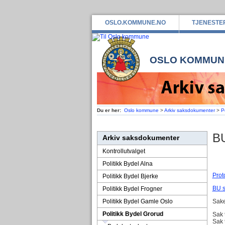
OSLO.KOMMUNE.NO
TJENESTE
OSLO KOMMUN
Du er her:
Oslo kommune
>
Arkiv saksdokumenter
>
P
BU
Arkiv saksdokumenter
Kontrollutvalget
Politikk Bydel Alna
Prot
Politikk Bydel Bjerke
BU s
Politikk Bydel Frogner
Politikk Bydel Gamle Oslo
Sake
Politikk Bydel Grorud
Sak 
Sak 