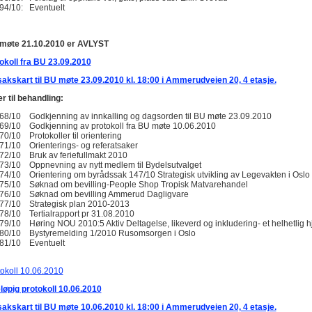
94/10: Eventuelt
møte 21.10.2010 er AVLYST
okoll fra BU 23.09.2010
akskart til BU møte 23.09.2010 kl. 18:00 i Ammerudveien 20, 4 etasje.
r til behandling:
68/10 Godkjenning av innkalling og dagsorden til BU møte 23.09.2010
69/10 Godkjenning av protokoll fra BU møte 10.06.2010
70/10 Protokoller til orientering
71/10 Orienterings- og referatsaker
72/10 Bruk av feriefullmakt 2010
73/10 Oppnevning av nytt medlem til Bydelsutvalget
74/10 Orientering om byrådssak 147/10 Strategisk utvikling av Legevakten i Oslo
75/10 Søknad om bevilling-People Shop Tropisk Matvarehandel
76/10 Søknad om bevilling Ammerud Dagligvare
77/10 Strategisk plan 2010-2013
78/10 Tertialrapport pr 31.08.2010
79/10 Høring NOU 2010:5 Aktiv Deltagelse, likeverd og inkludering- et helhetlig h
80/10 Bystyremelding 1/2010 Rusomsorgen i Oslo
81/10 Eventuelt
tokoll 10.06.2010
løpig protokoll 10.06.2010
akskart til BU møte 10.06.2010 kl. 18:00 i Ammerudveien 20, 4 etasje.