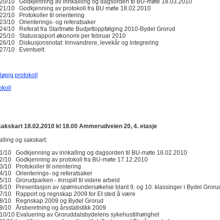
20/10 Godkjenning av innkallilng og dagsorden til BU-møte 18.03.2010
21/10 Godkjenning av protokoll fra BU møte 18.02.2010
22/10 Protokoller til orientering
23/10 Orienterings- og referatsaker
24/10 Referat fra Startmøte Budjettoppfølging 2010-Bydel Grorud
25/10 Statusrapport økonomi per februar 2010
26/10 Diskusjonsnotat: Innvandrere, levekår og integrering
27/10 Eventuelt
løpig protokoll
okoll
akskart 18.02.2010 kl 18.00 Ammerudveien 20, 4. etasje
alling og sakskart:
1/10 Godkjenning av innkalling og dagsorden til BU-møte 18.02.2010
2/10 Godkjenning av protokoll fra BU-møte 17.12.2010
3/10 Protokoller til orientering
4/10 Orienterings- og referatsaker
5/10 Grorudparken - Innspill til videre arbeid
6/10 Presentasjon av spørreundersøkelse blant 9. og 10. klassinger i Bydel Groru
7/10 Rapport og regnskap 2009 for Et sted å være
8/10 Regnskap 2009 og Bydel Grorud
9/10 Årsberetning og årsstatistikk 2009
10/10 Evaluering av Groruddalsbydelens sykehustilhørighet