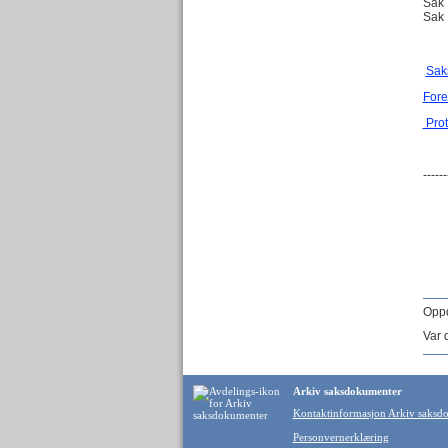
Sak 
Sak 
Sak
Fore
Prot
------
Oppd
Var 
Arkiv saksdokumenter
Kontaktinformasjon Arkiv saksd
Personvernerklæring