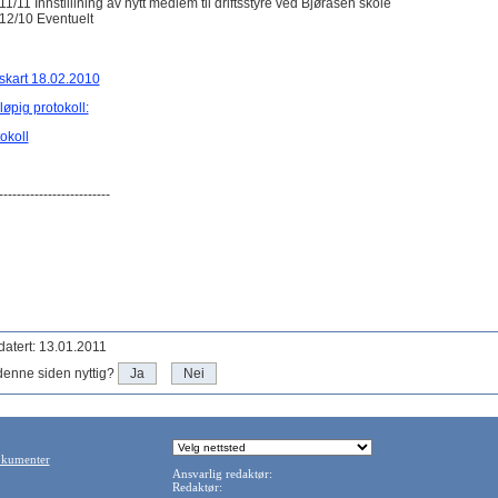
11/11 Innstillining av nytt medlem til driftsstyre ved Bjøråsen skole
12/10 Eventuelt
skart 18.02.2010
løpig protokoll:
okoll
-------------------------
atert: 13.01.2011
denne siden nyttig?
Ja
Nei
okumenter
Ansvarlig redaktør:
Redaktør: