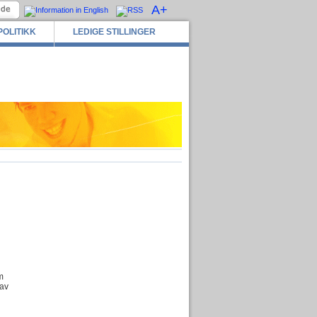
A+
POLITIKK
LEDIGE STILLINGER
m
 av