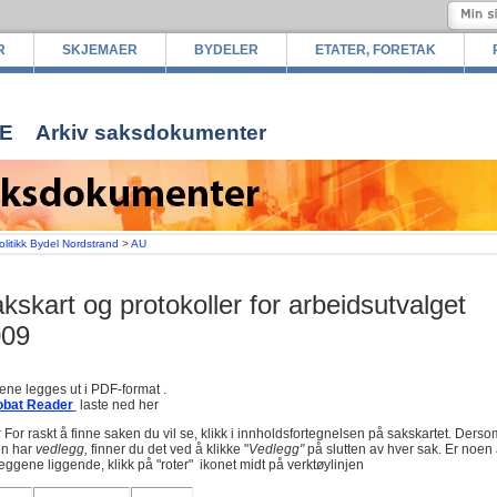
R
SKJEMAER
BYDELER
ETATER, FORETAK
E
Arkiv saksdokumenter
olitikk Bydel Nordstrand
>
AU
kskart og protokoller for arbeidsutvalget
009
ne legges ut i PDF-format .
obat Reader
laste ned her
:
For raskt å finne saken du vil se, klikk i innholdsfortegnelsen på sakskartet. Derso
n har
vedlegg,
finner du det ved å klikke "
Vedlegg"
på slutten av hver sak. Er noen
eggene liggende, klikk på "roter" ikonet midt på verktøylinjen