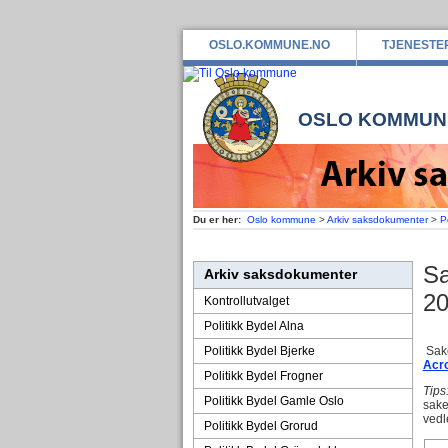
OSLO.KOMMUNE.NO
TJENESTE
OSLO KOMMUN
Du er her:
Oslo kommune
>
Arkiv saksdokumenter
>
P
Sa
Arkiv saksdokumenter
2
Kontrollutvalget
Politikk Bydel Alna
Politikk Bydel Bjerke
Sake
Acr
Politikk Bydel Frogner
Tips
Politikk Bydel Gamle Oslo
sake
vedl
Politikk Bydel Grorud