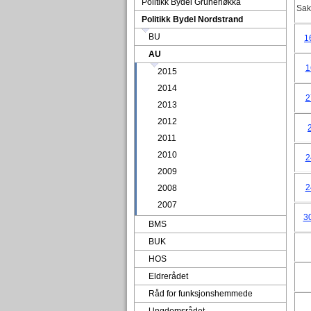
Politikk Bydel Grünerløkka
Sak
Politikk Bydel Nordstrand
BU
1
AU
1
2015
2014
2
2013
2012
2011
2010
2
2009
2
2008
2007
3
BMS
BUK
HOS
Eldrerådet
Råd for funksjonshemmede