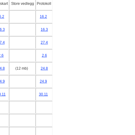
skart
Store vedlegg
Protokoll
6.2
16.2
6.3
16.3
7.4
27.4
2.6
2.6
4.8
(12 mb)
24.8
4.9
24.9
0.11
30.11