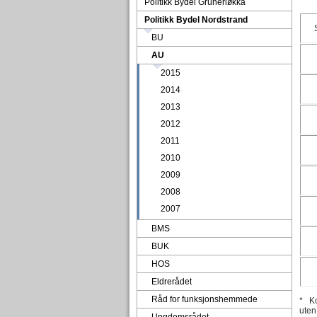
Politikk Bydel Grünerløkka
Politikk Bydel Nordstrand
BU
AU
2015
2014
2013
2012
2011
2010
2009
2008
2007
BMS
BUK
HOS
Eldrerådet
Råd for funksjonshemmede
* Ko
uten 