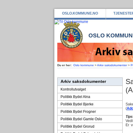
OSLO.KOMMUNE.NO
TJENESTE
OSLO KOMMUN
Du er her:
Oslo kommune
>
Arkiv saksdokumenter
>
P
Sa
Arkiv saksdokumenter
(A
Kontrollutvalget
Politikk Bydel Alna
Politikk Bydel Bjerke
Sake
(
Ado
Politikk Bydel Frogner
Tips
Politikk Bydel Gamle Oslo
Vedl
Er v
Politikk Bydel Grorud