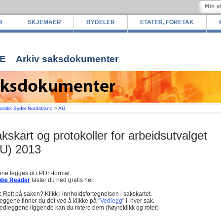
R
SKJEMAER
BYDELER
ETATER, FORETAK
E
Arkiv saksdokumenter
olitikk Bydel Nordstrand
>
AU
kskart og protokoller for arbeidsutvalget
U) 2013
ne legges ut i PDF-format.
be Reader
laster du ned gratis her.
:
Rett på saken? Klikk i innholdsfortegnelsen i sakskartet.
eggene finner du det ved å klikke på
"Vedlegg
" i hver sak.
edleggene liggende kan du rotere dem (høyreklikk og roter)