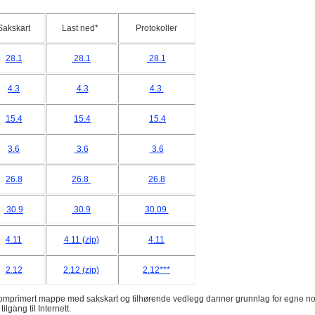
Sakskart
Last ned*
Protokoller
28.1
28.1
28.1
4.3
4.3
4.3
15.4
15.4
15.4
3.6
3.6
3.6
26.8
26.8
26.8
30.9
30.9
30.09
4.11
4.11 (zip)
4.11
2.12
2.12 (zip)
2.12***
mprimert mappe med sakskart og tilhørende vedlegg danner grunnlag for egne no
tilgang til Internett.