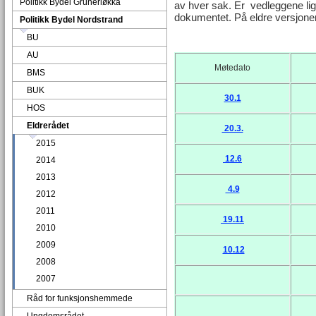
Politikk Bydel Grünerløkka
av hver sak. Er vedleggene lig
dokumentet. På eldre versjoner 
Politikk Bydel Nordstrand
BU
AU
Møtedato
BMS
BUK
30.1
HOS
Eldrerådet
20.3.
2015
12.6
2014
2013
4.9
2012
2011
19.11
2010
2009
10.12
2008
2007
Råd for funksjonshemmede