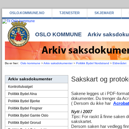
OSLO.KOMMUNE.NO
TJENESTER
SKJEMAER
OSLO KOMMUNE
Arkiv saksdok
Du er her:
Oslo kommune
>
Arkiv saksdokumenter
>
Politikk Bydel Nordstrand
>
Eldrerådet
Sakskart og protoko
Arkiv saksdokumenter
Kontrollutvalget
Sakene legges ut i PDF-format 
Politikk Bydel Alna
dokumenter. Du trenger da Acr
Politikk Bydel Bjerke
( Dersom du ikke har
Acrobat
Politikk Bydel Frogner
Nytt i 2007
Politikk Bydel Gamle Oslo
Tips
:
For raskt å finne saken d
sakskartet.
Politikk Bydel Grorud
Dersom saken har vedlegg finne