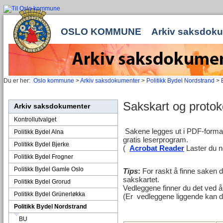
OSLO KOMMUNE
Arkiv saksdok
Du er her:
Oslo kommune
>
Arkiv saksdokumenter
>
Politikk Bydel Nordstrand
>
Sakskart og protoko
Arkiv saksdokumenter
Kontrollutvalget
Sakene legges ut i PDF-format
Politikk Bydel Alna
gratis leserprogram.
Politikk Bydel Bjerke
(
Acrobat Reader
Laster du ne
Politikk Bydel Frogner
Politikk Bydel Gamle Oslo
Tips
:
For raskt å finne saken d
sakskartet.
Politikk Bydel Grorud
Vedleggene finner du det ved å 
Politikk Bydel Grünerløkka
(Er vedleggene liggende kan d
Politikk Bydel Nordstrand
BU