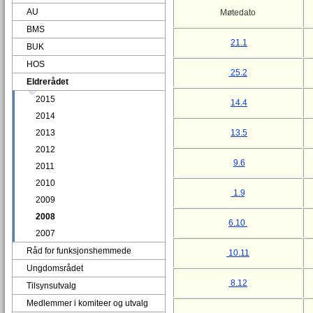
AU
Møtedato
BMS
21.1
BUK
HOS
25.2
Eldrerådet
2015
14.4
2014
2013
13.5
2012
9.6
2011
2010
1.9
2009
2008
6.10
2007
Råd for funksjonshemmede
10.11
Ungdomsrådet
8.12
Tilsynsutvalg
Medlemmer i komiteer og utvalg