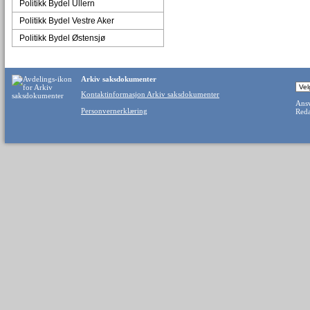
Politikk Bydel Ullern
Politikk Bydel Vestre Aker
Politikk Bydel Østensjø
Arkiv saksdokumenter
Kontaktinformasjon Arkiv saksdokumenter
Ansv
Personvernerklæring
Reda