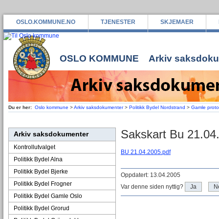
OSLO.KOMMUNE.NO
TJENESTER
SKJEMAER
OSLO KOMMUNE
Arkiv saksdok
Du er her:
Oslo kommune
>
Arkiv saksdokumenter
>
Politikk Bydel Nordstrand
>
Gamle protok
Sakskart Bu 21.04
Arkiv saksdokumenter
Kontrollutvalget
BU 21.04.2005.pdf
Politikk Bydel Alna
Politikk Bydel Bjerke
Oppdatert: 13.04.2005
Politikk Bydel Frogner
Var denne siden nyttig?
Ja
N
Politikk Bydel Gamle Oslo
Politikk Bydel Grorud