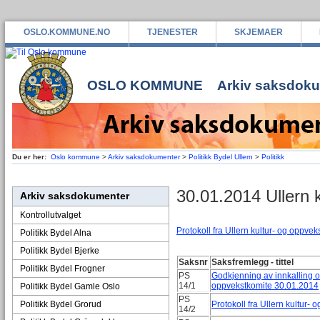
OSLO.KOMMUNE.NO
TJENESTER
SKJEMAER
OSLO KOMMUNE
Arkiv saksdok
Du er her:
Oslo kommune
>
Arkiv saksdokumenter
>
Politikk Bydel Ullern
>
Politikk
30.01.2014 Ullern 
Arkiv saksdokumenter
Kontrollutvalget
Protokoll fra Ullern kultur- og oppve
Politikk Bydel Alna
Politikk Bydel Bjerke
Saksnr
Saksfremlegg - tittel
Politikk Bydel Frogner
PS
Godkjenning av innkalling og 
14/1
oppvekstkomite 30.01.2014
Politikk Bydel Gamle Oslo
PS
Politikk Bydel Grorud
Protokoll fra Ullern kultur-
14/2