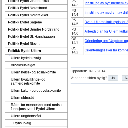
Politikk Bydel Grünerløkka
PS
Innstilling av nytt medlem av
14/3
Politikk Bydel Nordstrand
PS
Innstilling av medlem av drif
14/4
Politikk Bydel Nordre Aker
PS
Bydel Ullerns kulturpris for
Politikk Bydel Sagene
14/5
Politikk Bydel Søndre Nordstrand
PS
Arbeidsplan for Ullern kult
14/6
Politikk Bydel St. Hanshaugen
OS
Orientering om "Ungdom og 
14/1
Politikk Bydel Stovner
OS
Orienteringssaker fra kom
Politikk Bydel Ullern
14/2
Ullern bydelsutvalg
Arbeidsutvalget
Oppdatert: 04.02.2014
Ullern helse- og sosialkomite
Var denne siden nyttig?
Ja
N
Ullern byutviklings- og
samferdselskomite
Ullern kultur- og oppvekstkomite
Ullern eldreråd
Rådet for mennesker med nedsatt
funksjonsevne i Bydel Ullern
Ullern ungdomsråd
Tilsynsutvalg