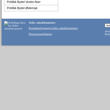
Politikk Bydel Vestre Aker
Politikk Bydel Østensjø
Arkiv saksdokumenter
Kontaktinformasjon Arkiv saksdokumenter
Ansv
Personvernerklæring
Reda