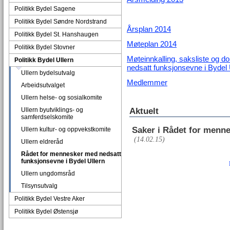
Politikk Bydel Sagene
Politikk Bydel Søndre Nordstrand
Årsplan 2014
Politikk Bydel St. Hanshaugen
Møteplan 2014
Politikk Bydel Stovner
Møteinnkalling, saksliste og d
Politikk Bydel Ullern
nedsatt funksjonsevne i Bydel 
Ullern bydelsutvalg
Medlemmer
Arbeidsutvalget
Ullern helse- og sosialkomite
Aktuelt
Ullern byutviklings- og
samferdselskomite
Saker i Rådet for menn
Ullern kultur- og oppvekstkomite
(14.02.15)
Ullern eldreråd
Rådet for mennesker med nedsatt
funksjonsevne i Bydel Ullern
Ullern ungdomsråd
Tilsynsutvalg
Politikk Bydel Vestre Aker
Politikk Bydel Østensjø