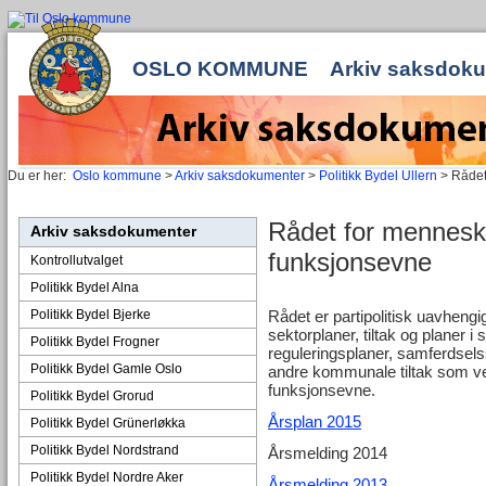
OSLO KOMMUNE
Arkiv saksdok
Du er her:
Oslo kommune
>
Arkiv saksdokumenter
>
Politikk Bydel Ullern
> Rådet
Rådet for mennesk
Arkiv saksdokumenter
funksjonsevne
Kontrollutvalget
Politikk Bydel Alna
Politikk Bydel Bjerke
Rådet er partipolitisk uavhengi
sektorplaner, tiltak og planer 
Politikk Bydel Frogner
reguleringsplaner, samferdsels
Politikk Bydel Gamle Oslo
andre kommunale tiltak som 
funksjonsevne.
Politikk Bydel Grorud
Årsplan 2015
Politikk Bydel Grünerløkka
Politikk Bydel Nordstrand
Årsmelding 2014
Politikk Bydel Nordre Aker
Årsmelding 2013