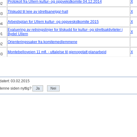
Protokoll fra Ullern kultur- og oppvekstkomite 04.12.2014
X
02
Tilskudd til leie av idrettsanelgg/-hall
X
03
Arbeidsplan for Ullern kultur- og oppveskstkomite 2015
X
04
Evaluering av retningslinjer for tilskudd for kultur- og idrettsaktiviteter i
X
01
Bydel Ullern
Orienteringssaker fra komitemedlemmene
02
Montebelloveien 11 mfl. - uttalelse til gjenopptatt planarbeid
X
03
atert: 03.02.2015
denne siden nyttig?
Ja
Nei