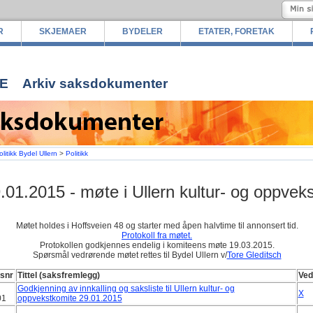
R
SKJEMAER
BYDELER
ETATER, FORETAK
E
Arkiv saksdokumenter
olitikk Bydel Ullern
>
Politikk
.01.2015 - møte i Ullern kultur- og oppvek
Møtet holdes i Hoffsveien 48 og starter med åpen halvtime til annonsert tid.
Protokoll fra møtet.
Protokollen godkjennes endelig i komiteens møte 19.03.2015.
Spørsmål vedrørende møtet rettes til Bydel Ullern v/
Tore Gleditsch
snr
Tittel (saksfremlegg)
Ved
Godkjenning av innkalling og saksliste til Ullern kultur- og
X
01
oppvekstkomite 29.01.2015