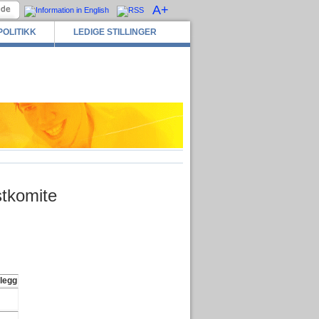
A+
POLITIKK
LEDIGE STILLINGER
stkomite
legg