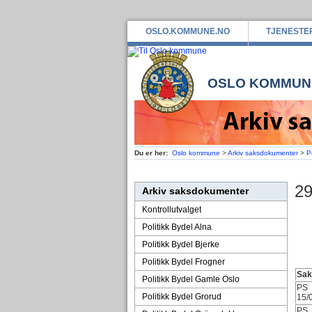
OSLO.KOMMUNE.NO
TJENESTE
OSLO KOMMUN
Du er her:
Oslo kommune
>
Arkiv saksdokumenter
>
P
29
Arkiv saksdokumenter
Kontrollutvalget
Politikk Bydel Alna
Politikk Bydel Bjerke
Politikk Bydel Frogner
Sak
Politikk Bydel Gamle Oslo
PS
Politikk Bydel Grorud
15/
PS