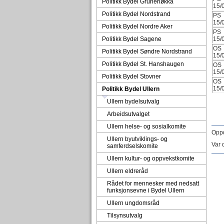
Politikk Bydel Grünerløkka
15/
Politikk Bydel Nordstrand
PS
15/
Politikk Bydel Nordre Aker
PS
Politikk Bydel Sagene
15/
OS
Politikk Bydel Søndre Nordstrand
15/
Politikk Bydel St. Hanshaugen
OS
15/
Politikk Bydel Stovner
OS
15/
Politikk Bydel Ullern
Ullern bydelsutvalg
Arbeidsutvalget
Ullern helse- og sosialkomite
Oppd
Ullern byutviklings- og
Var 
samferdselskomite
Ullern kultur- og oppvekstkomite
Ullern eldreråd
Rådet for mennesker med nedsatt
funksjonsevne i Bydel Ullern
Ullern ungdomsråd
Tilsynsutvalg