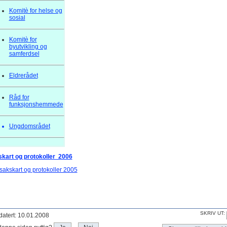
Komitè for helse og
sosial
Komitè for
byutvikling og
samferdsel
Eldrerådet
Råd for
funksjonshemmede
Ungdomsrådet
kart og protokoller 2006
sakskart og protokoller 2005
SKRIV UT:
atert: 10.01.2008