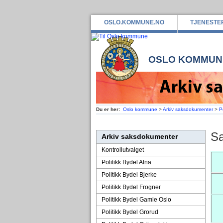
OSLO.KOMMUNE.NO
TJENESTE
OSLO KOMMUN
Du er her:
Oslo kommune
>
Arkiv saksdokumenter
>
P
Sa
Arkiv saksdokumenter
Kontrollutvalget
Politikk Bydel Alna
Politikk Bydel Bjerke
Politikk Bydel Frogner
Politikk Bydel Gamle Oslo
Politikk Bydel Grorud