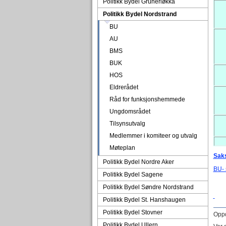
Politikk Bydel Grünerløkka
Politikk Bydel Nordstrand
BU
AU
BMS
BUK
HOS
Eldrerådet
Råd for funksjonshemmede
Ungdomsrådet
Tilsynsutvalg
Medlemmer i komiteer og utvalg
Møteplan
Saks
Politikk Bydel Nordre Aker
BU- 
Politikk Bydel Sagene
Politikk Bydel Søndre Nordstrand
Politikk Bydel St. Hanshaugen
Politikk Bydel Stovner
Oppd
Politikk Bydel Ullern