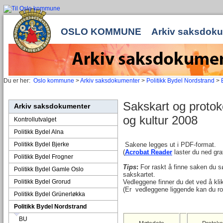
OSLO KOMMUNE
Arkiv saksdok
Du er her:
Oslo kommune
>
Arkiv saksdokumenter
>
Politikk Bydel Nordstrand
>
Sakskart og protoko
Arkiv saksdokumenter
og kultur 2008
Kontrollutvalget
Politikk Bydel Alna
Politikk Bydel Bjerke
Sakene legges ut i PDF-format.
(
Acrobat Reader
laster du ned grat
Politikk Bydel Frogner
Tips
:
For raskt å finne saken du sø
Politikk Bydel Gamle Oslo
sakskartet.
Politikk Bydel Grorud
Vedleggene finner du det ved å kli
(Er vedleggene liggende kan du ro
Politikk Bydel Grünerløkka
Politikk Bydel Nordstrand
BU