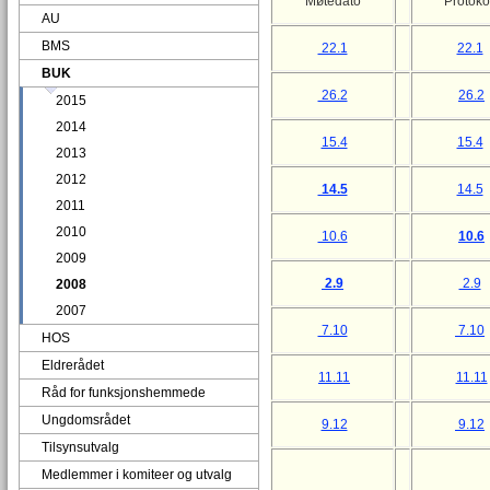
Møtedato
Protoko
AU
BMS
22.1
22.1
BUK
26.2
26.2
2015
2014
15.4
15.4
2013
2012
14.5
14.5
2011
2010
10.6
10.6
2009
2.9
2.9
2008
2007
7.10
7.10
HOS
Eldrerådet
11.11
11.11
Råd for funksjonshemmede
Ungdomsrådet
9.12
9.12
Tilsynsutvalg
Medlemmer i komiteer og utvalg