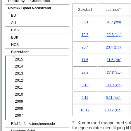
Politikk Bydel Grünerløkka
Politikk Bydel Nordstrand
Sakskart
Last ned*
BU
30.1
30.1 (zip)
AU
BMS
12.3
12.3 (zip)
BUK
HOS
23.4
23.4 (zip)
Eldrerådet
2015
11.6
11.6 (zip)
2014
27.8
27.8 (zip)
2013
2012
8.10
8.10 (zip)
2011
2010
5.11
5.11 (zip)
2009
2008
10.12
10.12 (zip)
2007
* Komprimert mappe med saksk
Råd for funksjonshemmede
for egne notater uten tilgang til 