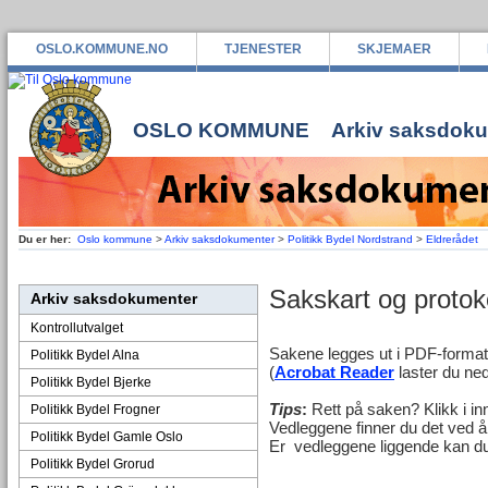
OSLO.KOMMUNE.NO
TJENESTER
SKJEMAER
OSLO KOMMUNE
Arkiv saksdok
Du er her:
Oslo kommune
>
Arkiv saksdokumenter
>
Politikk Bydel Nordstrand
>
Eldrerådet
Sakskart og protoko
Arkiv saksdokumenter
Kontrollutvalget
Sakene legges ut i PDF-forma
Politikk Bydel Alna
(
Acrobat Reader
laster du ned
Politikk Bydel Bjerke
Tips
:
Rett på saken? Klikk i in
Politikk Bydel Frogner
Vedleggene finner du det ved å
Politikk Bydel Gamle Oslo
Er vedleggene liggende kan du 
Politikk Bydel Grorud