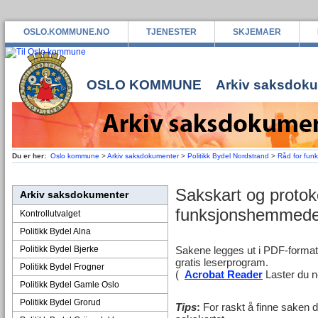
OSLO.KOMMUNE.NO
TJENESTER
SKJEMAER
OSLO KOMMUNE
Arkiv saksdok
Du er her:
Oslo kommune
>
Arkiv saksdokumenter
>
Politikk Bydel Nordstrand
>
Råd for fu
Sakskart og protoko
Arkiv saksdokumenter
funksjonshemmed
Kontrollutvalget
Politikk Bydel Alna
Politikk Bydel Bjerke
Sakene legges ut i PDF-format
gratis leserprogram.
Politikk Bydel Frogner
(
Acrobat Reader
Laster du ne
Politikk Bydel Gamle Oslo
Politikk Bydel Grorud
Tips
:
For raskt å finne saken d