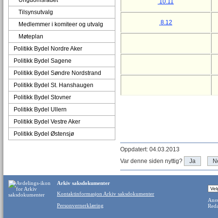
Ungdomsrådet
10.11
Tilsynsutvalg
8.12
Medlemmer i komiteer og utvalg
Møteplan
Politikk Bydel Nordre Aker
Politikk Bydel Sagene
Politikk Bydel Søndre Nordstrand
Politikk Bydel St. Hanshaugen
Politikk Bydel Stovner
Politikk Bydel Ullern
Politikk Bydel Vestre Aker
Politikk Bydel Østensjø
Oppdatert: 04.03.2013
Var denne siden nyttig?
Ja
N
Arkiv saksdokumenter
Kontaktinformasjon Arkiv saksdokumenter
Ansv
Personvernerklæring
Reda