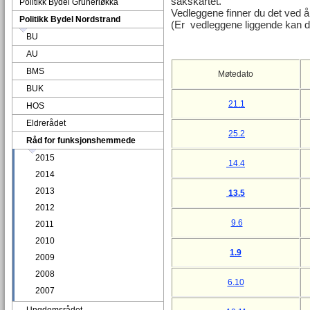
sakskartet.
Politikk Bydel Grünerløkka
Vedleggene finner du det ved å 
Politikk Bydel Nordstrand
(Er vedleggene liggende kan d
BU
AU
BMS
Møtedato
BUK
21.1
HOS
Eldrerådet
25.2
Råd for funksjonshemmede
2015
14.4
2014
2013
13.5
2012
9.6
2011
2010
1.9
2009
2008
6.10
2007