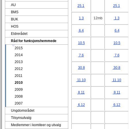
AU
25.1
25.1
BMS
1.3
12mb
1.3
BUK
HOS
6.4
6.4
Eldrerådet
Råd for funksjonshemmede
10.5
10.5
2015
2014
7.6
7.6
2013
30.8
30.8
2012
2011
11.10
11.10
2010
2009
8.11
8.11
2008
2007
6.12
6.12
Ungdomsrådet
Tilsynsutvalg
Medlemmer i komiteer og utvalg