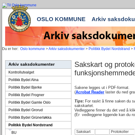
OSLO KOMMUNE
Arkiv saksdok
Du er her:
Oslo kommune
>
Arkiv saksdokumenter
>
Politikk Bydel Nordstrand
>
Sakskart og protoko
Arkiv saksdokumenter
funksjonshemmed
Kontrollutvalget
Politikk Bydel Alna
Politikk Bydel Bjerke
Sakene legges ut i PDF-format.
(
Acrobat Reader
laster du ned grat
Politikk Bydel Frogner
Tips
:
For raskt å finne saken du sø
Politikk Bydel Gamle Oslo
sakskartet.
Politikk Bydel Grorud
Vedleggene finner du det ved å kli
(Er vedleggene liggende kan du ro
Politikk Bydel Grünerløkka
Politikk Bydel Nordstrand
Sakskart
Protokoller
BU