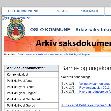
OSLO.KOMMUNE.NO
TJENESTER
SKJEMAER
OSLO KOMMUNE
Arkiv saksdok
Du er her:
Oslo kommune
>
Arkiv saksdokumenter
>
Politikk Bydel Sagene
Barne- og ungekom
Arkiv saksdokumenter
Kontrollutvalget
Saker til behandling:
Politikk Bydel Alna
BUK 13/1
Veiing av barn og unge
Politikk Bydel Bjerke
BUK 13/2
Revidert budsjett 2013
BUK 13/3
Hvordan redusere og fo
Politikk Bydel Frogner
Politikk Bydel Gamle Oslo
Tilbake til Politiske møter 1. 
Politikk Bydel Grorud