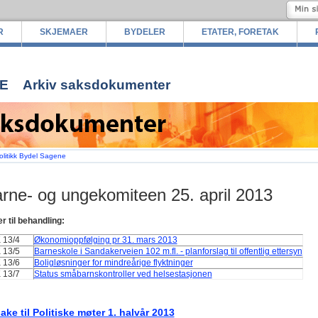
R
SKJEMAER
BYDELER
ETATER, FORETAK
E
Arkiv saksdokumenter
olitikk Bydel Sagene
rne- og ungekomiteen 25. april 2013
r til behandling:
K 13/4
Økonomioppfølging pr 31. mars 2013
 13/5
Barneskole i Sandakerveien 102 m.fl. - planforslag til offentlig ettersyn
 13/6
Boligløsninger for mindreårige flyktninger
K 13/7
Status småbarnskontroller ved helsestasjonen
bake til Politiske møter 1. halvår 2013