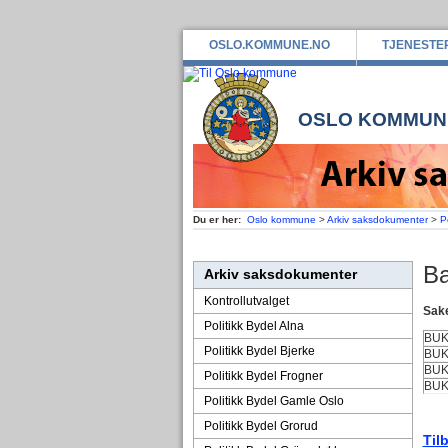
OSLO.KOMMUNE.NO
TJENESTE
OSLO KOMMUN
Du er her:
Oslo kommune
>
Arkiv saksdokumenter
>
P
Ba
Arkiv saksdokumenter
Kontrollutvalget
Sake
Politikk Bydel Alna
BU
Politikk Bydel Bjerke
BUK
BUK
Politikk Bydel Frogner
BU
Politikk Bydel Gamle Oslo
Politikk Bydel Grorud
Til