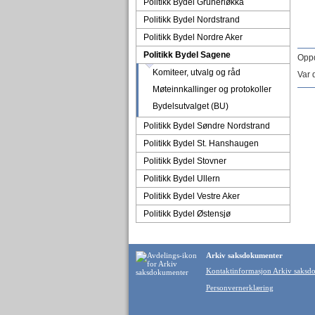
Politikk Bydel Grünerløkka
Politikk Bydel Nordstrand
Politikk Bydel Nordre Aker
Politikk Bydel Sagene
Oppd
Komiteer, utvalg og råd
Var 
Møteinnkallinger og protokoller
Bydelsutvalget (BU)
Politikk Bydel Søndre Nordstrand
Politikk Bydel St. Hanshaugen
Politikk Bydel Stovner
Politikk Bydel Ullern
Politikk Bydel Vestre Aker
Politikk Bydel Østensjø
Arkiv saksdokumenter
Kontaktinformasjon Arkiv saksd
Personvernerklæring