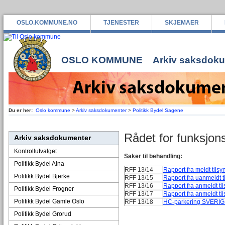
OSLO.KOMMUNE.NO
TJENESTER
SKJEMAER
OSLO KOMMUNE
Arkiv saksdok
Du er her:
Oslo kommune
>
Arkiv saksdokumenter
>
Politikk Bydel Sagene
Rådet for funksjo
Arkiv saksdokumenter
Kontrollutvalget
Saker til behandling:
Politikk Bydel Alna
RFF 13/14
Rapport fra meldt tils
Politikk Bydel Bjerke
RFF 13/15
Rapport fra uanmeldt 
RFF 13/16
Rapport fra anmeldt ti
Politikk Bydel Frogner
RFF 13/17
Rapport fra anmeldt t
Politikk Bydel Gamle Oslo
RFF 13/18
HC-parkering SVERI
Politikk Bydel Grorud