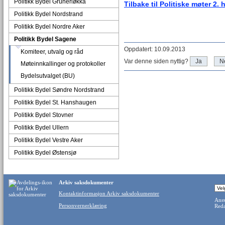
Politikk Bydel Grünerløkka
Tilbake til Politiske møter 2. 
Politikk Bydel Nordstrand
Politikk Bydel Nordre Aker
Politikk Bydel Sagene
Oppdatert: 10.09.2013
Komiteer, utvalg og råd
Var denne siden nyttig?
Ja
N
Møteinnkallinger og protokoller
Bydelsutvalget (BU)
Politikk Bydel Søndre Nordstrand
Politikk Bydel St. Hanshaugen
Politikk Bydel Stovner
Politikk Bydel Ullern
Politikk Bydel Vestre Aker
Politikk Bydel Østensjø
Arkiv saksdokumenter
Kontaktinformasjon Arkiv saksdokumenter
Ansv
Personvernerklæring
Reda