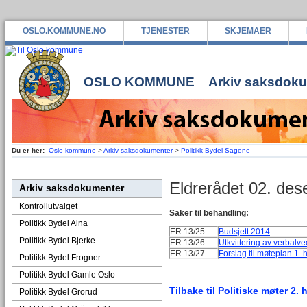
OSLO.KOMMUNE.NO
TJENESTER
SKJEMAER
OSLO KOMMUNE
Arkiv saksdok
Du er her:
Oslo kommune
>
Arkiv saksdokumenter
>
Politikk Bydel Sagene
Eldrerådet 02. de
Arkiv saksdokumenter
Kontrollutvalget
Saker til behandling:
Politikk Bydel Alna
ER 13/25
Budsjett 2014
Politikk Bydel Bjerke
ER 13/26
Utkvittering av verbal
ER 13/27
Forslag til møteplan 1. 
Politikk Bydel Frogner
Politikk Bydel Gamle Oslo
Tilbake til Politiske møter 2. 
Politikk Bydel Grorud