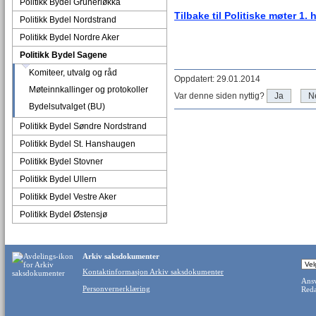
Politikk Bydel Grünerløkka
Tilbake til Politiske møter 1. 
Politikk Bydel Nordstrand
Politikk Bydel Nordre Aker
Politikk Bydel Sagene
Komiteer, utvalg og råd
Oppdatert: 29.01.2014
Møteinnkallinger og protokoller
Var denne siden nyttig?
Ja
N
Bydelsutvalget (BU)
Politikk Bydel Søndre Nordstrand
Politikk Bydel St. Hanshaugen
Politikk Bydel Stovner
Politikk Bydel Ullern
Politikk Bydel Vestre Aker
Politikk Bydel Østensjø
Arkiv saksdokumenter
Kontaktinformasjon Arkiv saksdokumenter
Ansv
Personvernerklæring
Reda