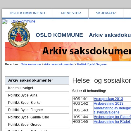
OSLO.KOMMUNE.NO
TJENESTER
SKJEMAER
OSLO KOMMUNE
Arkiv saksdok
Du er her:
Oslo kommune
>
Arkiv saksdokumenter
>
Politikk Bydel Sagene
Helse- og sosialko
Arkiv saksdokumenter
Kontrollutvalget
Saker til behandling:
Politikk Bydel Alna
HOS 14/1
Årsregnskap 2013
opp
Politikk Bydel Bjerke
HOS 14/2
Årsberetning 2013
Videreføring av delegas
Politikk Bydel Frogner
HOS 14/3
tilsynsutvalgene
HOS 14/4
Årsberetning for Eldre
Politikk Bydel Gamle Oslo
HOS 14/5
Årsberetning for Råde
Politikk Bydel Grorud