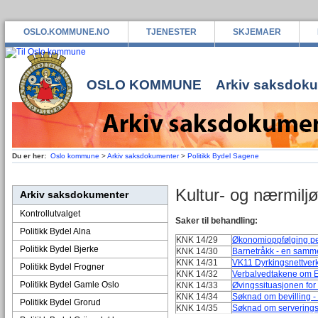
OSLO.KOMMUNE.NO
TJENESTER
SKJEMAER
OSLO KOMMUNE
Arkiv saksdok
Du er her:
Oslo kommune
>
Arkiv saksdokumenter
>
Politikk Bydel Sagene
Kultur- og nærmilj
Arkiv saksdokumenter
Kontrollutvalget
Saker til behandling:
Politikk Bydel Alna
KNK 14/29
Økonomioppfølging pe
Politikk Bydel Bjerke
KNK 14/30
Barnetråkk - en samme
KNK 14/31
VK11 Dyrkingsnettverk
Politikk Bydel Frogner
KNK 14/32
Verbalvedtakene om E
Politikk Bydel Gamle Oslo
KNK 14/33
Øvingssituasjonen for
KNK 14/34
Søknad om bevilling - 
Politikk Bydel Grorud
KNK 14/35
Søknad om serverings- 