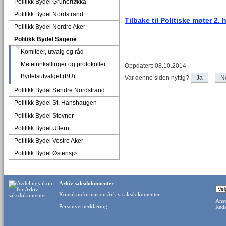
Politikk Bydel Grünerløkka
Politikk Bydel Nordstrand
Tilbake til Politiske møter 2. 
Politikk Bydel Nordre Aker
Politikk Bydel Sagene
Komiteer, utvalg og råd
Møteinnkallinger og protokoller
Oppdatert: 08.10.2014
Bydelsutvalget (BU)
Var denne siden nyttig?
Ja
N
Politikk Bydel Søndre Nordstrand
Politikk Bydel St. Hanshaugen
Politikk Bydel Stovner
Politikk Bydel Ullern
Politikk Bydel Vestre Aker
Politikk Bydel Østensjø
Arkiv saksdokumenter
Kontaktinformasjon Arkiv saksdokumenter
Ansv
Personvernerklæring
Reda