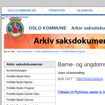
OSLO.KOMMUNE.NO
TJENESTER
SKJEMAER
OSLO KOMMUNE
Arkiv saksdok
Du er her:
Oslo kommune
>
Arkiv saksdokumenter
>
Politikk Bydel Sagene
Barne- og ungdom
Arkiv saksdokumenter
Kontrollutvalget
Saker til behandling:
Politikk Bydel Alna
BUR 14/17
VB9 Digital mobbing
Politikk Bydel Bjerke
Politikk Bydel Frogner
Tilbake til Politiske møter 2. 
Politikk Bydel Gamle Oslo
Politikk Bydel Grorud