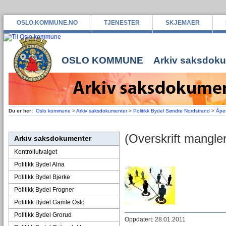
OSLO.KOMMUNE.NO
TJENESTER
SKJEMAER
OSLO KOMMUNE
Arkiv saksdok
Du er her:
Oslo kommune
>
Arkiv saksdokumenter
>
Politikk Bydel Søndre Nordstrand
>
Åpe
(Overskrift mangler
Arkiv saksdokumenter
Kontrollutvalget
Politikk Bydel Alna
Politikk Bydel Bjerke
Politikk Bydel Frogner
Politikk Bydel Gamle Oslo
Politikk Bydel Grorud
Oppdatert: 28.01.2011