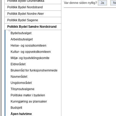
Politikk Bydel Grünerløkka
Var denne siden nyttig?
Ja
N
Politikk Bydel Nordstrand
Politikk Bydel Nordre Aker
Politikk Bydel Sagene
Politikk Bydel Søndre Nordstrand
Bydelsutvalget
Arbeidsutvalget
Helse- og sosialkomiteen
Kultur- og oppvekstkomiteen
Miljø- og byutviklingskomite
Eldrerådet
Brukerråd for funksjonshemmede
Navnerådet
Ungdomsrådet
Tilsynsutvalgene
Politiske møter i bydelen
Kunngjøring av plansaker
Budsjett
Åpen halvtime