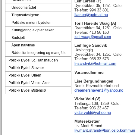
Navnerådet
Leif Larsen (F)
Dyretråkket 35, 1251 Oslo
Ungdomsrådet
Telefon: 994 33 801
llarsen@getmail.no
Tilsynsutvalgene
Politiske møter i bydelen
Toril Hareide Waag (A)
Dyretråkket 34, 1251 Oslo
Kunngjøring av plansaker
Telefon: 413 56 160
toril.waag@gmail.com
Budsjett
Åpen halvtime
Leif Inge Sandvik
Uavhengig
Rådet for integrering og mangfold
Dyretråkket 34, 1251 Oslo
Telefon: 938 33 573
Politikk Bydel St. Hanshaugen
li-sandvik@hotmail.com
Politikk Bydel Stovner
Varamedlemmer
Politikk Bydel Ullern
Lise Bergundhaugen
Politikk Bydel Vestre Aker
Norsk Revmatikerforbund
dreamershaven1@yahoo.no
Politikk Bydel Østensjø
Vidar Vold (V)
Tiriltunga 138, 1259 Oslo
Telefon: 906 23 457
vidar.vold@yahoo.no
Møtesekretær
Liv Marit Strand
liv.marit.strand@bsn.oslo.kommun