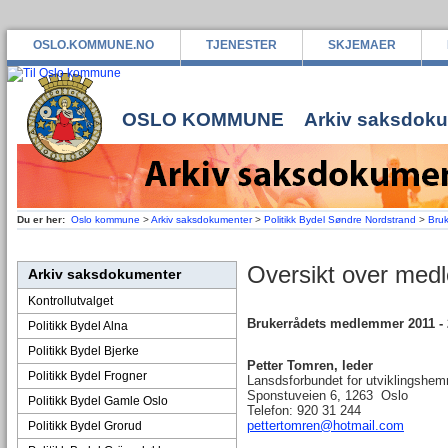
OSLO.KOMMUNE.NO
TJENESTER
SKJEMAER
OSLO KOMMUNE
Arkiv saksdok
Du er her:
Oslo kommune
>
Arkiv saksdokumenter
>
Politikk Bydel Søndre Nordstrand
>
Bru
Oversikt over me
Arkiv saksdokumenter
Kontrollutvalget
Brukerrådets medlemmer 2011 - 
Politikk Bydel Alna
Politikk Bydel Bjerke
Petter Tomren, leder
Politikk Bydel Frogner
Lansdsforbundet for utviklingshe
Sponstuveien 6, 1263 Oslo
Politikk Bydel Gamle Oslo
Telefon: 920 31 244
pettertomren@hotmail.com
Politikk Bydel Grorud