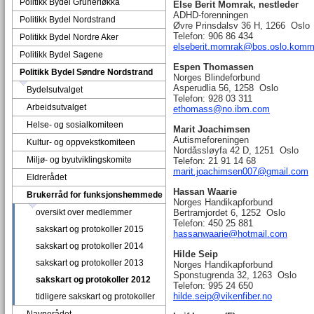
Politikk Bydel Grünerløkka
Else Berit Momrak, nestleder
ADHD-forenningen
Politikk Bydel Nordstrand
Øvre Prinsdalsv 36 H, 1266 Oslo
Telefon: 906 86 434
Politikk Bydel Nordre Aker
elseberit.momrak@bos.oslo.komm
Politikk Bydel Sagene
Espen Thomassen
Politikk Bydel Søndre Nordstrand
Norges Blindeforbund
Asperudlia 56, 1258 Oslo
Bydelsutvalget
Telefon: 928 03 311
Arbeidsutvalget
ethomass@no.ibm.com
Helse- og sosialkomiteen
Marit Joachimsen
Autismeforeningen
Kultur- og oppvekstkomiteen
Nordåssløyfa 42 D, 1251 Oslo
Miljø- og byutviklingskomite
Telefon: 21 91 14 68
marit.joachimsen007@gmail.com
Eldrerådet
Hassan Waarie
Brukerråd for funksjonshemmede
Norges Handikapforbund
oversikt over medlemmer
Bertramjordet 6, 1252 Oslo
Telefon: 450 25 881
sakskart og protokoller 2015
hassanwaarie@hotmail.com
sakskart og protokoller 2014
Hilde Seip
sakskart og protokoller 2013
Norges Handikapforbund
Sponstugrenda 32, 1263 Oslo
sakskart og protokoller 2012
Telefon: 995 24 650
hilde.seip@vikenfiber.no
tidligere sakskart og protokoller