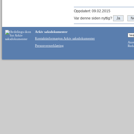
Oppdatert: 09.02.2015
Var denne siden nyttig?
Ja
N
Arkiv saksdokumenter
Kontaktinformasjon Arkiv saksdokumenter
Ansv
Personvernerklæring
Reda