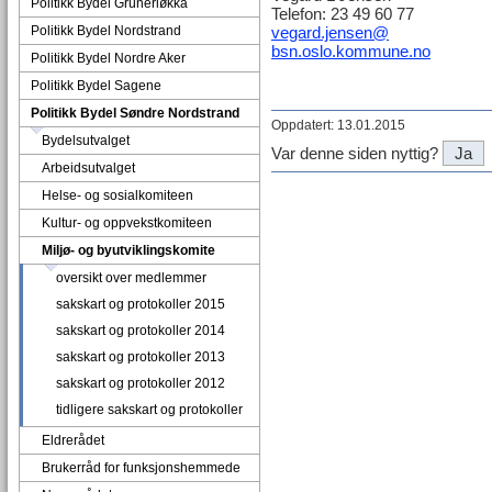
Politikk Bydel Grünerløkka
Telefon: 23 49 60 77
Politikk Bydel Nordstrand
vegard.jensen@
bsn.oslo.kommune.no
Politikk Bydel Nordre Aker
Politikk Bydel Sagene
Politikk Bydel Søndre Nordstrand
Oppdatert: 13.01.2015
Bydelsutvalget
Var denne siden nyttig?
Ja
Arbeidsutvalget
Helse- og sosialkomiteen
Kultur- og oppvekstkomiteen
Miljø- og byutviklingskomite
oversikt over medlemmer
sakskart og protokoller 2015
sakskart og protokoller 2014
sakskart og protokoller 2013
sakskart og protokoller 2012
tidligere sakskart og protokoller
Eldrerådet
Brukerråd for funksjonshemmede