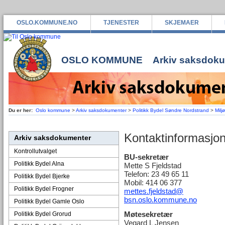
OSLO.KOMMUNE.NO
TJENESTER
SKJEMAER
OSLO KOMMUNE
Arkiv saksdok
Du er her:
Oslo kommune
>
Arkiv saksdokumenter
>
Politikk Bydel Søndre Nordstrand
>
Milj
Kontaktinformasjo
Arkiv saksdokumenter
Kontrollutvalget
BU-sekretær
Politikk Bydel Alna
Mette S Fjeldstad
Telefon: 23 49 65 11
Politikk Bydel Bjerke
Mobil: 414 06 377
Politikk Bydel Frogner
mettes.fjeldstad@
bsn.oslo.kommune.no
Politikk Bydel Gamle Oslo
Møtesekretær
Politikk Bydel Grorud
Vegard L Jensen