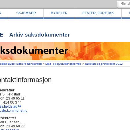
R
SKJEMAER
BYDELER
ETATER, FORETAK
E
Arkiv saksdokumenter
olitikk Bydel Søndre Nordstrand
>
Miljø- og byutviklingskomite
>
sakskart og protokoller 2012
ntaktinformasjon
sekretær
e S Fjeldstad
fon: 23 49 65 11
l: 414 06 377
es.fjeldstad@
oslo.kommune.no
esekretær
rd L Jensen
fon: 23 49 60 77