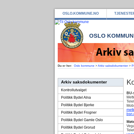
OSLO.KOMMUNE.NO
TJENESTE
OSLO KOMMUN
Du er her:
Oslo kommune
>
Arkiv saksdokumenter
>
P
Ko
Arkiv saksdokumenter
Kontrollutvalget
BU-
Mett
Politikk Bydel Alna
Tele
Politikk Bydel Bjerke
Mobi
mett
Politikk Bydel Frogner
bsn.
Politikk Bydel Gamle Oslo
Møt
Vega
Politikk Bydel Grorud
Tele