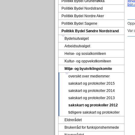
veg
Politikk Bydel Grünerløkka
bsn.
Politikk Bydel Nordstrand
Politikk Bydel Nordre Aker
Politikk Bydel Sagene
Oppd
Var 
Politikk Bydel Søndre Nordstrand
Bydelsutvalget
Arbeidsutvalget
Helse- og sosialkomiteen
Kultur- og oppvekstkomiteen
Miljø- og byutviklingskomite
oversikt over medlemmer
sakskart og protokoller 2015
sakskart og protokoller 2014
sakskart og protokoller 2013
sakskart og protokoller 2012
tidligere sakskart og protokoller
Eldrerådet
Brukerråd for funksjonshemmede