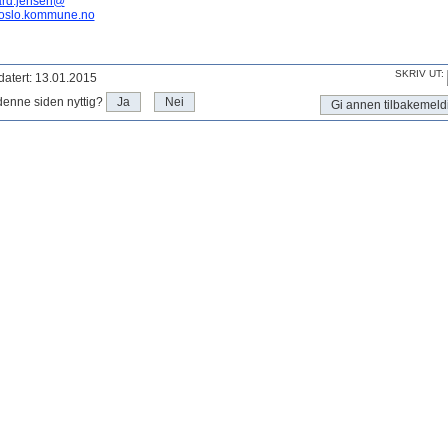
ard.jensen@
oslo.kommune.no
SKRIV UT:
atert: 13.01.2015
denne siden nyttig?
Ja
Nei
Gi annen tilbakemeld