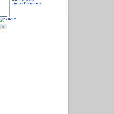
bsn.oslo.kommune.no
ing