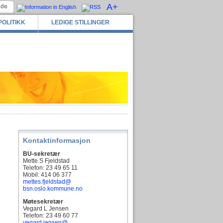
A+
POLITIKK
LEDIGE STILLINGER
Kontaktinformasjon
BU-sekretær
Mette S Fjeldstad
Telefon: 23 49 65 11
Mobil: 414 06 377
mettes.fjeldstad@
bsn.oslo.kommune.no
Møtesekretær
Vegard L Jensen
Telefon: 23 49 60 77
vegard.jensen@