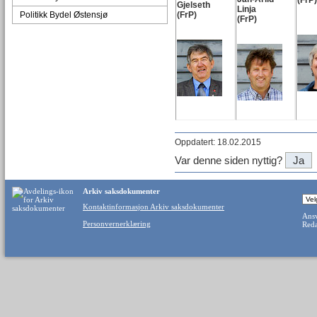
(FrP)
Gjelseth
Linja
Politikk Bydel Østensjø
(FrP)
(FrP)
Oppdatert: 18.02.2015
Var denne siden nyttig?
Ja
Arkiv saksdokumenter
Kontaktinformasjon Arkiv saksdokumenter
Ansv
Personvernerklæring
Reda