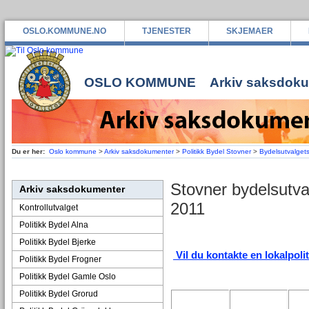
OSLO.KOMMUNE.NO
TJENESTER
SKJEMAER
OSLO KOMMUNE
Arkiv saksdok
Du er her:
Oslo kommune
>
Arkiv saksdokumenter
>
Politikk Bydel Stovner
>
Bydelsutvalge
Stovner bydelsutva
Arkiv saksdokumenter
2011
Kontrollutvalget
Politikk Bydel Alna
Politikk Bydel Bjerke
Vil du kontakte en lokalpoli
Politikk Bydel Frogner
Politikk Bydel Gamle Oslo
Politikk Bydel Grorud