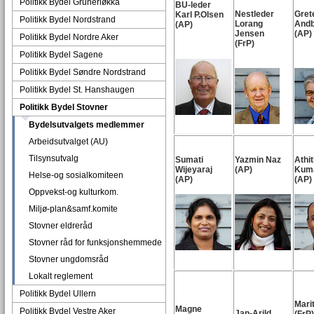
Politikk Bydel Grünerløkka
BU-leder
Nestleder
Gret
Karl P.Olsen
Politikk Bydel Nordstrand
Lorang
Andb
(AP)
Jensen
(AP)
Politikk Bydel Nordre Aker
(FrP)
Politikk Bydel Sagene
Politikk Bydel Søndre Nordstrand
Politikk Bydel St. Hanshaugen
Politikk Bydel Stovner
Bydelsutvalgets medlemmer
Arbeidsutvalget (AU)
Tilsynsutvalg
Sumati
Yazmin Naz
Athi
Wijeyaraj
(AP)
Kum
Helse-og sosialkomiteen
(AP)
(AP)
Oppvekst-og kulturkom.
Miljø-plan&samf.komite
Stovner eldreråd
Stovner råd for funksjonshemmede
Stovner ungdomsråd
Lokalt reglement
Politikk Bydel Ullern
Mari
Magne
Politikk Bydel Vestre Aker
Jan-Arild