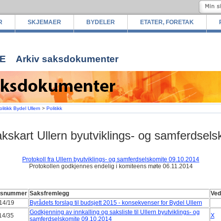
R
SKJEMAER
BYDELER
ETATER, FORETAK
E
Arkiv saksdokumenter
olitikk Bydel Ullern
>
Politikk
kskart Ullern byutviklings- og samferdsel
Protokoll fra Ullern byutviklings- og samferdselskomite 09.10.2014
Protokollen godkjennes endelig i komiteens møte 06.11.2014
ksnummer
Saksfremlegg
Ved
14/19
Byrådets forslag til budsjett 2015 - konsekvenser for Bydel Ullern
Godkjenning av innkalling og saksliste til Ullern byutviklings- og
14/35
X
samferdselskomite 09.10.2014