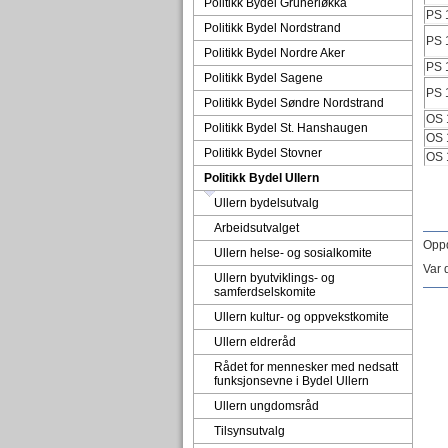
Politikk Bydel Grünerløkka
PS 
Politikk Bydel Nordstrand
PS 
Politikk Bydel Nordre Aker
PS 
Politikk Bydel Sagene
PS 
Politikk Bydel Søndre Nordstrand
OS 
Politikk Bydel St. Hanshaugen
OS 
Politikk Bydel Stovner
OS 
Politikk Bydel Ullern
Ullern bydelsutvalg
Arbeidsutvalget
Oppd
Ullern helse- og sosialkomite
Var 
Ullern byutviklings- og
samferdselskomite
Ullern kultur- og oppvekstkomite
Ullern eldreråd
Rådet for mennesker med nedsatt
funksjonsevne i Bydel Ullern
Ullern ungdomsråd
Tilsynsutvalg