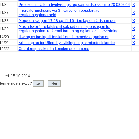
14/36
Protokoll fra Ullern byutviklings- og samferdselskomite 28.08.2014
X
Thorvald Erichsens vei 3 - varsel om oppstart av
14/37
X
reguleringsplanarbeid
14/38
Morgedalsvegen 17-18 og 11-16 - forslag om fartshumper
X
Mustadsvei 1 - uttalelse til søknad om dispensasjon fra
14/39
X
reguleringsplan fra formål forretning og kontor til bevertning
14/20
Høring av forslag til forskrift om fremmede organismer
X
14/21
Arbeidsplan for Ullern byutviklings- og samferdselskomite
X
14/22
Orienteringssaker fra komitemedlemmene
atert: 15.10.2014
denne siden nyttig?
Ja
Nei