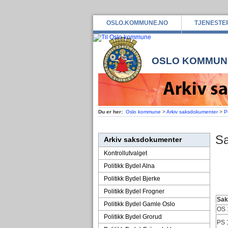
OSLO.KOMMUNE.NO
TJENESTE
OSLO KOMMUN
Du er her:
Oslo kommune
>
Arkiv saksdokumenter
>
P
Sa
Arkiv saksdokumenter
Kontrollutvalget
Politikk Bydel Alna
Politikk Bydel Bjerke
Politikk Bydel Frogner
Sa
Politikk Bydel Gamle Oslo
OS 
Politikk Bydel Grorud
PS 