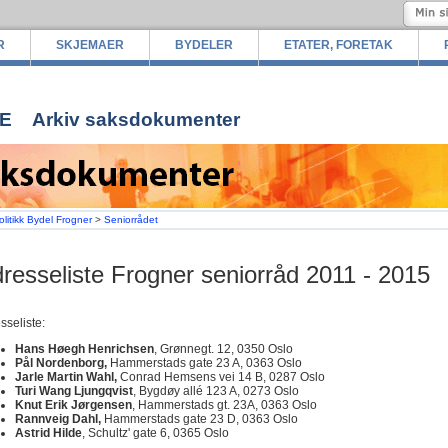
R
SKJEMAER
BYDELER
ETATER, FORETAK
E
Arkiv saksdokumenter
olitikk Bydel Frogner
>
Seniorrådet
resseliste Frogner seniorråd 2011 - 2015
sseliste:
Hans Høegh Henrichsen
, Grønnegt. 12, 0350 Oslo
Pål Nordenborg,
Hammerstads gate 23 A, 0363 Oslo
Jarle Martin Wahl,
Conrad Hemsens vei 14 B, 0287 Oslo
Turi Wang Ljungqvist
, Bygdøy allé
123 A
, 0273 Oslo
Knut Erik Jørgensen
, Hammerstads gt. 23A, 0363 Oslo
Rannveig Dahl,
Hammerstads gate 23 D, 0363 Oslo
Astrid Hilde
, Schultz' gate 6, 0365 Oslo