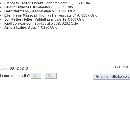
Elenor W. Holter,
Harald Hårfagres gate 11, 0363 Oslo
Leidulf Digernes
, Kirkeveien 71, 0364 Oslo
Berit Normann,
Grandeveien 5 C, 0286 Oslo
Ellen Irene Måsøval,
Thomas Heftyes gate 54 A, 0267 Oslo
Jon Petter Holter
, Middelthuns gate 19, 0368 Oslo
Kjell Jon Karlsen,
Bygdøy allé 20B, 0262 Oslo
Arne Skarløv,
Sjøgt. 4, 0250 Oslo
SKRIV UT:
atert: 28.10.2013
denne siden nyttig?
Ja
Nei
Gi annen tilbakemeld