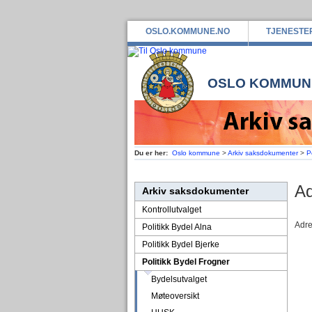
OSLO.KOMMUNE.NO
TJENESTE
OSLO KOMMUN
Du er her:
Oslo kommune
>
Arkiv saksdokumenter
>
P
Ad
Arkiv saksdokumenter
Kontrollutvalget
Adre
Politikk Bydel Alna
Politikk Bydel Bjerke
Politikk Bydel Frogner
Bydelsutvalget
Møteoversikt