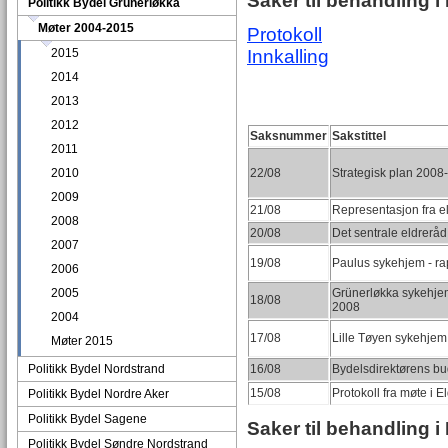
Saker til behandling i
Politikk Bydel Grünerløkka
Møter 2004-2015
Protokoll
2015
Innkalling
2014
2013
2012
Saksnummer
Sakstittel
2011
2010
22/08
Strategisk plan 2008-
2009
21/08
Representasjon fra el
2008
20/08
Det sentrale eldreråd
2007
19/08
Paulus sykehjem - ra
2006
2005
Grünerløkka sykehjem
18/08
2008
2004
17/08
Lille Tøyen sykehjem 
Møter 2015
Politikk Bydel Nordstrand
16/08
Bydelsdirektørens bu
15/08
Protokoll fra møte i 
Politikk Bydel Nordre Aker
Politikk Bydel Sagene
Saker til behandling i
Politikk Bydel Søndre Nordstrand