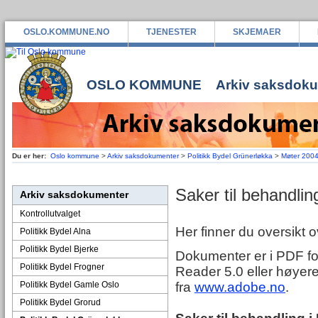
OSLO.KOMMUNE.NO
TJENESTER
SKJEMAER
OSLO KOMMUNE
Arkiv saksdok
Du er her:
Oslo kommune
>
Arkiv saksdokumenter
>
Politikk Bydel Grünerløkka
>
Møter 200
Saker til behandlin
Arkiv saksdokumenter
Kontrollutvalget
Her finner du oversikt 
Politikk Bydel Alna
Politikk Bydel Bjerke
Dokumenter er i PDF for
Politikk Bydel Frogner
Reader 5.0 eller høyere
Politikk Bydel Gamle Oslo
fra
www.adobe.no
.
Politikk Bydel Grorud