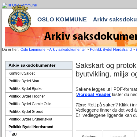
OSLO KOMMUNE
Arkiv saksdok
Du er her:
Oslo kommune
>
Arkiv saksdokumenter
>
Politikk Bydel Nordstrand
>
Sakskart og protoko
Arkiv saksdokumenter
byutvikling, miljø 
Kontrollutvalget
Politikk Bydel Alna
Politikk Bydel Bjerke
Sakene legges ut i PDF-forma
(
Acrobat Reader
laster du ned
Politikk Bydel Frogner
Politikk Bydel Gamle Oslo
Tips
:
Rett på saken? Klikk i in
Vedleggene finner du det ved å
Politikk Bydel Grorud
Er vedleggene liggende kan du 
Politikk Bydel Grünerløkka
Politikk Bydel Nordstrand
BU