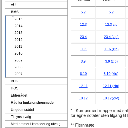
Sakskart
Last ned*
AU
BMS
5.2
5.2
2015
12.3
12.3 zip
2014
2013
23.4
23.4 (zip)
2012
2011
11.6
11.6 (zip)
2010
2009
3.9
3.9 (zip)
2008
8.10
8.10 (zip)
2007
BUK
12.11
12.11 (zip)
HOS
Eldrerådet
10.12
10.12(ZIP)
Råd for funksjonshemmede
Ungdomsrådet
* Komprimert mappe med saksk
for egne notater uten tilgang til 
Tilsynsutvalg
Medlemmer i komiteer og utvalg
** Fjernmøte