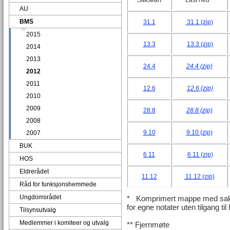
Sakskart
Last ned*
AU
BMS
31.1
31.1 (zip)
2015
13.3
13.3 (zip)
2014
2013
24.4
24.4 (zip)
2012
2011
12.6
12.6 (zip)
2010
2009
28.8
28.8 (zip)
2008
9.10
9.10 (zip)
2007
BUK
6.11
6.11 (zip)
HOS
Eldrerådet
11.12
11.12 (zip)
Råd for funksjonshemmede
Ungdomsrådet
* Komprimert mappe med saksk
for egne notater uten tilgang til 
Tilsynsutvalg
Medlemmer i komiteer og utvalg
** Fjernmøte