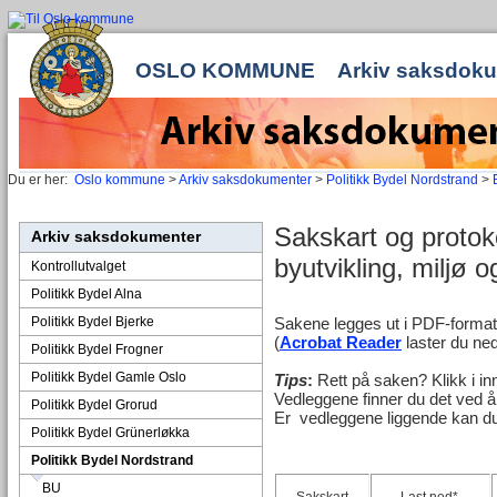
OSLO KOMMUNE
Arkiv saksdok
Du er her:
Oslo kommune
>
Arkiv saksdokumenter
>
Politikk Bydel Nordstrand
>
Sakskart og protoko
Arkiv saksdokumenter
byutvikling, miljø 
Kontrollutvalget
Politikk Bydel Alna
Politikk Bydel Bjerke
Sakene legges ut i PDF-forma
(
Acrobat Reader
laster du ned
Politikk Bydel Frogner
Politikk Bydel Gamle Oslo
Tips
:
Rett på saken? Klikk i in
Vedleggene finner du det ved å
Politikk Bydel Grorud
Er vedleggene liggende kan du 
Politikk Bydel Grünerløkka
Politikk Bydel Nordstrand
BU