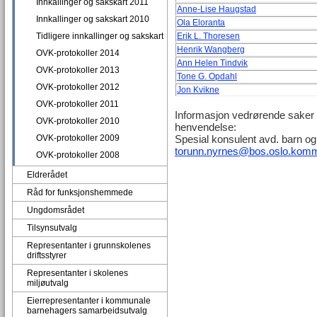
Innkallinger og sakskart 2011
Anne-Lise Haugstad
Innkallinger og sakskart 2010
Ola Eloranta
Tidligere innkallinger og sakskart
Erik L. Thoresen
Henrik Wangberg
OVK-protokoller 2014
Ann Helen Tindvik
OVK-protokoller 2013
Tone G. Opdahl
OVK-protokoller 2012
Jon Kvikne
OVK-protokoller 2011
Informasjon vedrørende saker t
OVK-protokoller 2010
henvendelse:
OVK-protokoller 2009
Spesial konsulent avd. barn og
torunn.nyrnes@bos.oslo.kom
OVK-protokoller 2008
Eldrerådet
Råd for funksjonshemmede
Ungdomsrådet
Tilsynsutvalg
Representanter i grunnskolenes
driftsstyrer
Representanter i skolenes
miljøutvalg
Eierrepresentanter i kommunale
barnehagers samarbeidsutvalg