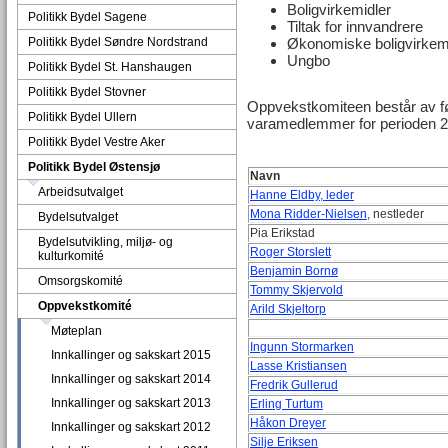
Boligvirkemidler
Politikk Bydel Sagene
Tiltak for innvandrere
Politikk Bydel Søndre Nordstrand
Økonomiske boligvirkem
Ungbo
Politikk Bydel St. Hanshaugen
Politikk Bydel Stovner
Oppvekstkomiteen består av 
Politikk Bydel Ullern
varamedlemmer for perioden 2
Politikk Bydel Vestre Aker
Politikk Bydel Østensjø
Navn
Arbeidsutvalget
Hanne Eldby, leder
Mona Ridder-Nielsen
, nestleder
Bydelsutvalget
Pia Erikstad
Bydelsutvikling, miljø- og
Roger Storslett
kulturkomité
Benjamin Bornø
Omsorgskomité
Tommy Skjervold
Oppvekstkomité
Arild Skjeltorp
Møteplan
Ingunn Stormarken
Innkallinger og sakskart 2015
Lasse Kristiansen
Innkallinger og sakskart 2014
Fredrik Gullerud
Innkallinger og sakskart 2013
Erling Turtum
Håkon Dreyer
Innkallinger og sakskart 2012
Silje Eriksen