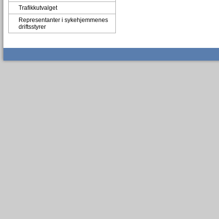
Trafikkutvalget
Representanter i sykehjemmenes
driftsstyrer