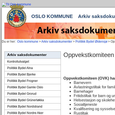
OSLO KOMMUNE
Arkiv saksdok
Du er her:
Oslo kommune
>
Arkiv saksdokumenter
>
Politikk Bydel Østensjø
> Op
Oppvekstkomiteen
Arkiv saksdokumenter
Kontrollutvalget
Politikk Bydel Alna
Politikk Bydel Bjerke
Oppvekstkomiteen (OVK) har
Politikk Bydel Frogner
Barnevern
Avlastningstiltak for f
Politikk Bydel Gamle Oslo
Barnehager
Politikk Bydel Grorud
Fritidstiltak for barn og 
Helsestasjon og skolehe
Politikk Bydel Grünerløkka
Sosialtjeneste
Politikk Bydel Nordstrand
Kvalifisering og sysselse
Rustiltak
Politikk Bydel Nordre Aker