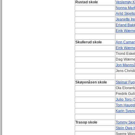
Rustad skole
Veslemøy K
Nonna Mart
Arild Skjelt
Jeanette Ir
Erland Bakk
Eirik Wærne
Skullerud skole
Ann Carnari
Eirik Wærne
Trond Eske
Dag Wærner
Jon Mannså
Jens Christ
Skøyenåsen skole
Steinar Fu
Ola Elorant
Fredrik Gul
Julio Toro (
Tom Haugst
Karin Sven
Trasop skole
Tommy Skjer
Stein Owe 
Sverre Wor