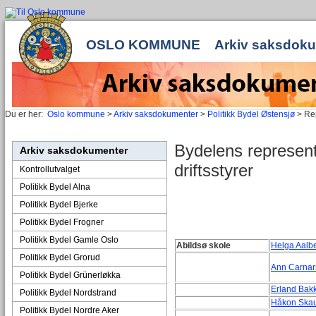
OSLO KOMMUNE
Arkiv saksdok
Du er her:
Oslo kommune
>
Arkiv saksdokumenter
>
Politikk Bydel Østensjø
> Rep
Bydelens represent
Arkiv saksdokumenter
driftsstyrer
Kontrollutvalget
Politikk Bydel Alna
Politikk Bydel Bjerke
Politikk Bydel Frogner
Politikk Bydel Gamle Oslo
Abildsø skole
Helga Aalb
Politikk Bydel Grorud
Ann Carnari
Politikk Bydel Grünerløkka
Erland Bakk
Politikk Bydel Nordstrand
Håkon Skau
Politikk Bydel Nordre Aker