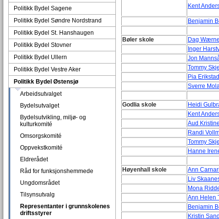
Kent Anders
Politikk Bydel Sagene
Politikk Bydel Søndre Nordstrand
Benjamin B
Politikk Bydel St. Hanshaugen
Bøler skole
Dag Wærne
Politikk Bydel Stovner
Inger Harstv
Politikk Bydel Ullern
Jon Mannså
Tommy Skjer
Politikk Bydel Vestre Aker
Pia Erikstad
Politikk Bydel Østensjø
Sverre Mol
Arbeidsutvalget
Godlia skole
Heidi Gulb
Bydelsutvalget
Kent Ander
Bydelsutvikling, miljø- og
Aud Kristin
kulturkomité
Randi Voll
Omsorgskomité
Tommy Skjer
Oppvekstkomité
Hanne Iren
Eldrerådet
Høyenhall skole
Ann Carnari
Råd for funksjonshemmede
Liv Skaanes
Ungdomsrådet
Mona Ridde
Tilsynsutvalg
Ann Helen T
Representanter i grunnskolenes
Benjamin B
driftsstyrer
Kristin San