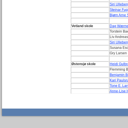
Siri Ulleber
Steinar Fug
Bjørn Arne S
Vetland skole
Dag Wærner
Torstein Ba
Liv Andreas
Siri Ulleber
Susana Esc
Gry Larsen 
Østensjø skole
Heidi Gulb
Flemming B
Benjamin B
Kari Paulsr
Tone E. Lar
Anne-Lise 