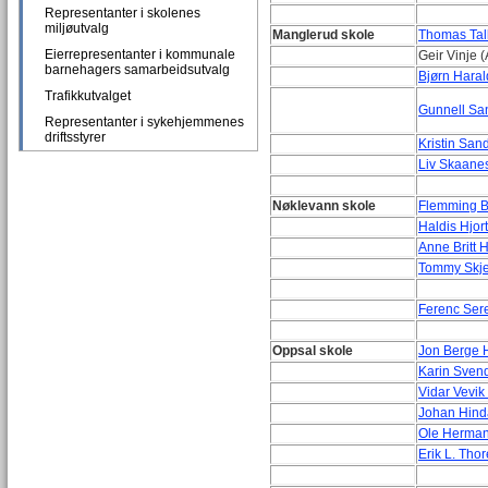
Representanter i skolenes
miljøutvalg
Manglerud skole
Thomas Tal
Eierrepresentanter i kommunale
Geir Vinje (
barnehagers samarbeidsutvalg
Bjørn Haral
Trafikkutvalget
Gunnell Sa
Representanter i sykehjemmenes
driftsstyrer
Kristin San
Liv Skaanes
Nøklevann skole
Flemming B
Haldis Hjor
Anne Britt 
Tommy Skjer
Ferenc Sere
Oppsal skole
Jon Berge 
Karin Sven
Vidar Vevik
Johan Hind
Ole Herman
Erik L. Tho