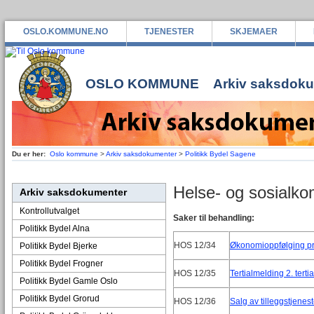
OSLO.KOMMUNE.NO
TJENESTER
SKJEMAER
OSLO KOMMUNE
Arkiv saksdok
Du er her:
Oslo kommune
>
Arkiv saksdokumenter
>
Politikk Bydel Sagene
Helse- og sosialko
Arkiv saksdokumenter
Kontrollutvalget
Saker til behandling:
Politikk Bydel Alna
HOS 12/34
Økonomioppfølging pr
Politikk Bydel Bjerke
Politikk Bydel Frogner
HOS 12/35
Tertialmelding 2. terti
Politikk Bydel Gamle Oslo
Politikk Bydel Grorud
HOS 12/36
Salg av tilleggstjenes