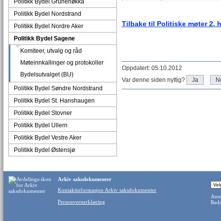
Politikk Bydel Grünerløkka
Politikk Bydel Nordstrand
Tilbake til Politiske møter 2. 
Politikk Bydel Nordre Aker
Politikk Bydel Sagene
Komiteer, utvalg og råd
Møteinnkallinger og protokoller
Oppdatert: 05.10.2012
Bydelsutvalget (BU)
Var denne siden nyttig?
Ja
N
Politikk Bydel Søndre Nordstrand
Politikk Bydel St. Hanshaugen
Politikk Bydel Stovner
Politikk Bydel Ullern
Politikk Bydel Vestre Aker
Politikk Bydel Østensjø
Arkiv saksdokumenter
Kontaktinformasjon Arkiv saksdokumenter
Ansv
Personvernerklæring
Reda